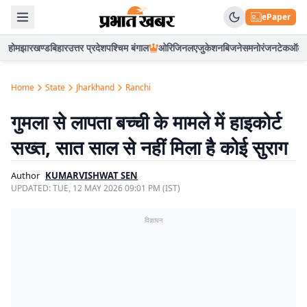
ePaper
होम
झारखण्ड
बिहार
उत्तर प्रदेश
पश्चिम बंगाल
ओरिजिनल
एजुकेशन
बिजनेस
मनोरंजन
टेक
ऑटो
Home
State
Jharkhand
Ranchi
गुमला से लापता बच्ची के मामले में हाइकोर्ट
सख्त, सात साल से नहीं मिला है कोई सुराग
Author
KUMARVISHWAT SEN
UPDATED:
TUE, 12 MAY 2026 09:01 PM (IST)
विज्ञापन