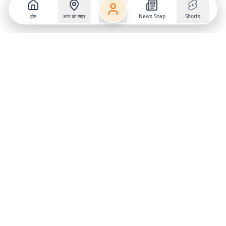
होम
आप का शहर
News Snap
Shorts
Follow us on
X
Download Mobile App
State
›
Jharkhand
›
Hindi News
Gumla News
Bihar News
Dumka News
Delhi News
Ranchi News