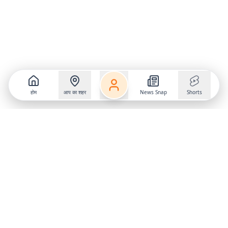
होम
आप का शहर
News Snap
Shorts
Follow us on
X
Download Mobile App