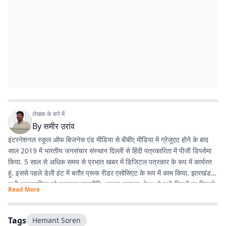
लेखक के बारे में
By
समीर उरांव
इंटरनेशनल स्कूल ऑफ बिजनेस एंड मीडिया से बीबीए मीडिया में ग्रेजुएट होने के बाद
साल 2019 में भारतीय जनसंचार संस्थान दिल्ली से हिंदी पत्रकारिता में पीजी डिप्लोमा
किया. 5 साल से अधिक समय से प्रभात खबर में डिजिटल पत्रकार के रूप में कार्यरत
हूं. इससे पहले डेली हंट में बतौर प्रूफ रीडर एसोसिएट के रूप में काम किया. झारखंड के
सभी समसामयिक मुद्दे खासकर राजनीति, लाइफ स्टाइल, हेल्थ से जुड़े विषयों पर लिखने
Read More
और पढ़ने में गहरी रुचि है. तीन साल से अधिक समय से झारखंड डेस्क पर काम कर रहा
हूं. फिर लंबे समय तक लाइफ स्टाइल के क्षेत्र में भी काम किया हूं. इसके अलावा स्पोर्ट्स
में भी गहरी रुचि है.
Tags
Hemant Soren