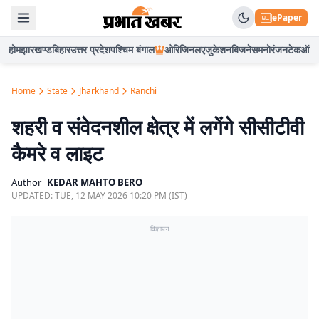
ePaper
होम
झारखण्ड
बिहार
उत्तर प्रदेश
पश्चिम बंगाल
ओरिजिनल
एजुकेशन
बिजनेस
मनोरंजन
टेक
ऑटो
Home
State
Jharkhand
Ranchi
शहरी व संवेदनशील क्षेत्र में लगेंगे सीसीटीवी
कैमरे व लाइट
Author
KEDAR MAHTO BERO
UPDATED:
TUE, 12 MAY 2026 10:20 PM (IST)
विज्ञापन