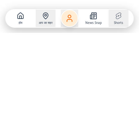
होम
आप का शहर
News Snap
Shorts
Follow us on
X
Download Mobile App
State
›
Jharkhand
›
Hindi News
Gumla News