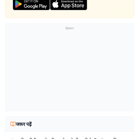
विज्ञापन
जरूर पढ़ें