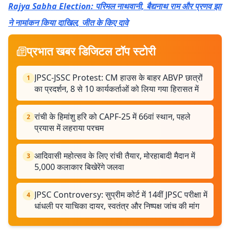
Rajya Sabha Election: परिमल नाथवानी, बैद्यनाथ राम और प्रणव झा
ने नामांकन किया दाखिल, जीत के किए दावे
प्रभात खबर डिजिटल टॉप स्टोरी
JPSC-JSSC Protest: CM हाउस के बाहर ABVP छात्रों
1
का प्रदर्शन, 8 से 10 कार्यकर्ताओं को लिया गया हिरासत में
रांची के हिमांशु हरि को CAPF-25 में 66वां स्थान, पहले
2
प्रयास में लहराया परचम
आदिवासी महोत्सव के लिए रांची तैयार, मोरहाबादी मैदान में
3
5,000 कलाकार बिखेरेंगे जलवा
JPSC Controversy: सुप्रीम कोर्ट में 14वीं JPSC परीक्षा में
4
धांधली पर याचिका दायर, स्वतंत्र और निष्पक्ष जांच की मांग