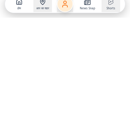
होम
आप का शहर
News Snap
Shorts
Follow us on
X
Download Mobile App
State
›
Jharkhand
›
Hindi News
Gumla News
Bihar News
Dumka News
Delhi News
Ranchi News