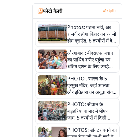
फोटो गैलरी
और देखें
Photos: पटना नहीं, अब
राजगीर होगा बिहार का रणजी
होम ग्राउंड, 6 तस्वीरों में देखें
नए स्टेडियम की पूरी कहानी
औरंगाबाद : बीएसएफ जवान
का पार्थिव शरीर पहुंचा घर,
अंतिम दर्शन के लिए उमड़े
लोग
PHOTO : सारण के 5
प्रमुख मंदिर, जहां आस्था
और इतिहास का अनूठा संगम,
तस्वीरों में जानिए
PHOTO: सीवान के
बड़हरिया बाजार में भीषण
जाम, 5 तस्वीरों में दिखी
अव्यवस्था
PHOTOS: डॉक्टर बनने का
सपना देख रही साक्षी शर्मा ने