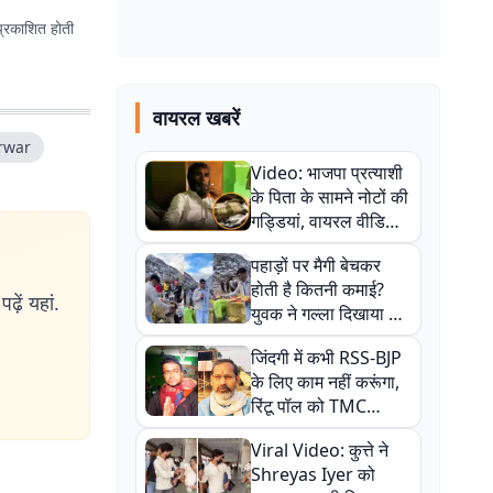
प्रकाशित होती
वायरल खबरें
arwar
Video: भाजपा प्रत्याशी
के पिता के सामने नोटों की
गड्डियां, वायरल वीडियो
से राजनीति में उबाल,
पहाड़ों पर मैगी बेचकर
अजित महतो बोले- TMC
होती है कितनी कमाई?
की गंदी चाल
ढ़ें यहां.
युवक ने गल्ला दिखाया तो
नौकरी वालों के खड़े हो गए
जिंदगी में कभी RSS-BJP
कान
के लिए काम नहीं करूंगा,
रिंटू पॉल को TMC
ऑफिस में ले जाकर पीटा,
Viral Video: कुत्ते ने
Video वायरल
Shreyas Iyer को