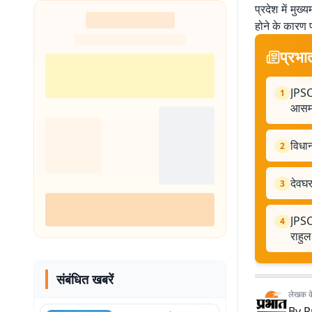
प्रदेश में मुख्
होने के कारण प
प्रभा
JPSC 
1
आसमा
विधान
2
देवघर
3
JPSC 
4
राहुल
संबंधित खबरें
लेखक के 
By
P