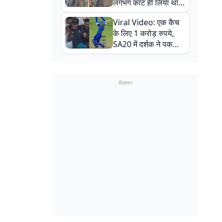
लगभग काट ही लिया था,
न्यूजीलैंड सीरीज से पहले
Viral Video: एक कैच
बाल-बाल बचे
के लिए 1 करोड़ रुपये,
SA20 में दर्शक ने पकड़ा
एक हाथ से गजब का कैच
विज्ञापन