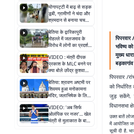
आवागमन
योगापट्टी में बाढ़ से सड़क
डूबी, ग्रामीणों ने चंदा और
श्रमदान से बनाया चचरी
पुल
बेतिया के द्वारिकापुरी
पिपरवार /
मोहल्ले में जलजमाव के
विरोध में लोगों का प्रदर्शन,
भविष्य क
स्थायी समाधान की मांग
मुख्य धार
VIDEO : मंत्री दीपक
बड़कागांव
प्रकाश के MLC बनने पर
क्या बोले उपेंद्र कुशवाहा,
पिपरवार /रां
सुनिए
बेतिया: श्रावण अष्टमी पर
को निर्धारि
शिवमय हुआ मनोकामना
मंदिर, जलाभिषेक के लिए
जुड़ सकेंगे
लगी लंबी कतारें
विधानसभा क्ष
VIDEO: 'अब सिर्फ
ओलंपिक पर नजर'... खेल
उक्त बातें लो
मंत्री से मुलाकात के बाद
में आयोजित जन 
जैसमीन लंबोरिया का बड़ा
सूची दी है. भा
बयान