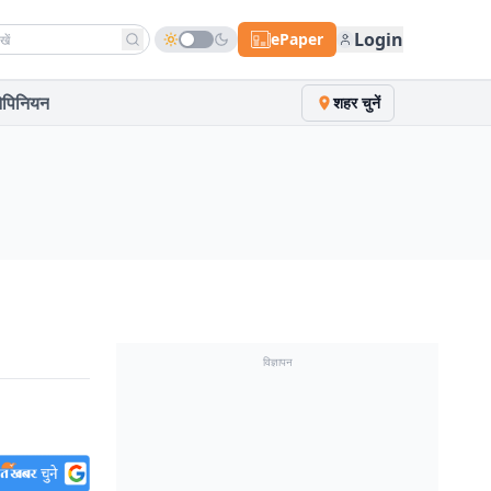
h news
Login
ePaper
पिनियन
शहर चुनें
विज्ञापन