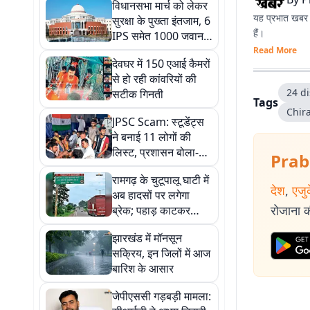
विधानसभा मार्च को लेकर
यह प्रभात खबर क
सुरक्षा के पुख्ता इंतजाम, 6
हैं।
IPS समेत 1000 जवान
तैनात
Read More
देवघर में 150 एआई कैमरों
से हो रही कांवरियों की
24 di
सटीक गिनती
Tags
Chir
JPSC Scam: स्टूडेंंट्स
ने बनाई 11 लोगों की
लिस्ट, प्रशासन बोला-
Prab
'सिर्फ छात्रों से होगी बात',
रामगढ़ के चुटूपालू घाटी में
राहुल गांधी ने किया फोन
देश
,
एजु
अब हादसों पर लगेगा
रोजाना की
ब्रेक; पहाड़ काटकर
बनेगी नई फोरलेन सड़क,
झारखंड में मॉनसून
NHAI ने बनाया प्रस्ताव
सक्रिय, इन जिलों में आज
बारिश के आसार
जेपीएससी गड़बड़ी मामला: