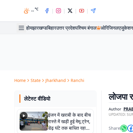
°C
|
|
|
|
--
होम
झारखण्ड
बिहार
उत्तर प्रदेश
पश्चिम बंगाल
ओरिजिनल
एजुकेशन
Home
State
Jharkhand
Ranchi
लोजपा रा
लेटेस्ट वीडियो
Author
PRAB
इंजन में खराबी के बाद बीच
UPDATED:
SUN
रास्ते में खड़ी हुई मेमू ट्रेन,
डेढ़ घंटे तक बाधित रहा
Share