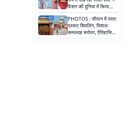
फैशन की दुनिया में किया
कमाल,जानिए बेगूसराय की
PHOTOS : सीवान में स्वत:
बेटी ने कैसे दी अपने सपनों
प्रकट शिवलिंग, विशाल
को उड़ान
कमलदह सरोवर, ऐतिहासिक
महेंद्रनाथ मंदिर और घंटाघर
की कहानी, तस्वीरों में देखिए