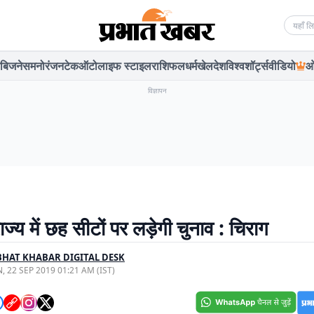
Searc
बिजनेस
मनोरंजन
टेक
ऑटो
लाइफ स्टाइल
राशिफल
धर्म
खेल
देश
विश्व
शॉर्ट्स
वीडियो
ओ
विज्ञापन
ज्य में छह सीटों पर लड़ेगी चुनाव : चिराग
HAT KHABAR DIGITAL DESK
, 22 SEP 2019 01:21 AM (IST)