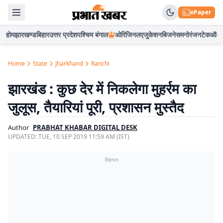
ePaper
होम
झारखण्ड
बिहार
उत्तर प्रदेश
पश्चिम बंगाल
ओरिजिनल
एजुकेशन
बिजनेस
मनोरंजन
टेक
ऑटो
Home
State
Jharkhand
Ranchi
झारखंड : कुछ देर में निकलेगा मुहर्रम का
जुलूस, तैयारियां पूरी, प्रशासन मुस्तैद
Author
PRABHAT KHABAR DIGITAL DESK
UPDATED:
TUE, 10 SEP 2019 11:59 AM (IST)
विज्ञापन