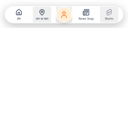
होम
आप का शहर
News Snap
Shorts
Follow us on
X
Download Mobile App
State
›
Jharkhand
›
Hindi News
Gumla News
Bihar News
Dumka News