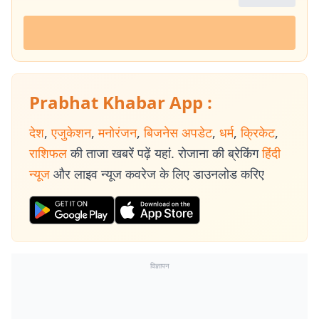
Prabhat Khabar App :
देश
,
एजुकेशन
,
मनोरंजन
,
बिजनेस अपडेट
,
धर्म
,
क्रिकेट
,
राशिफल
की ताजा खबरें पढ़ें यहां. रोजाना की ब्रेकिंग
हिंदी
न्यूज
और लाइव न्यूज कवरेज के लिए डाउनलोड करिए
विज्ञापन