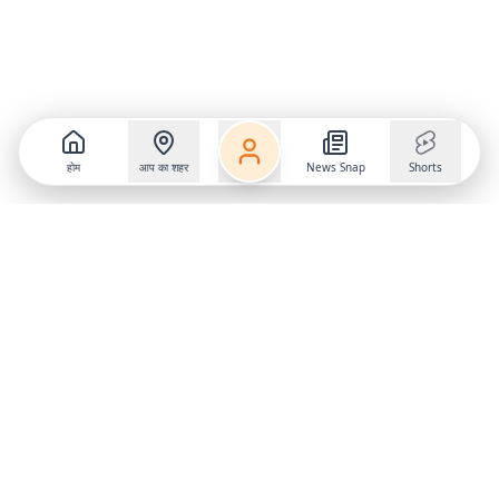
होम
आप का शहर
News Snap
Shorts
Follow us on
X
Download Mobile App