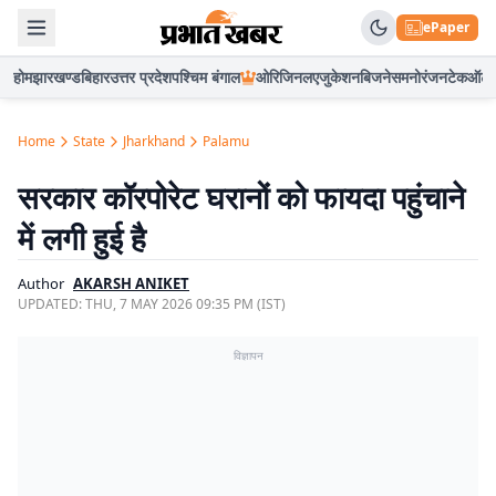
ePaper
होम
झारखण्ड
बिहार
उत्तर प्रदेश
पश्चिम बंगाल
ओरिजिनल
एजुकेशन
बिजनेस
मनोरंजन
टेक
ऑटो
Home
State
Jharkhand
Palamu
सरकार कॉरपोरेट घरानों को फायदा पहुंचाने
में लगी हुई है
Author
AKARSH ANIKET
UPDATED:
THU, 7 MAY 2026 09:35 PM (IST)
विज्ञापन