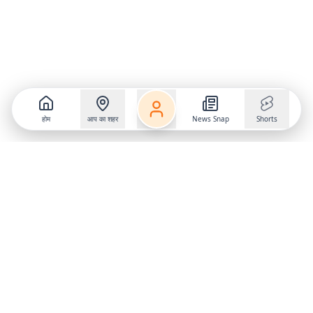
होम
आप का शहर
News Snap
Shorts
Follow us on
X
Download Mobile App