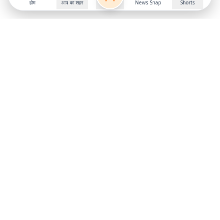
होम
आप का शहर
News Snap
Shorts
Follow us on
X
Download Mobile App
State
›
Jharkhand
›
Hindi News
Gumla News
Bihar News
Dumka News
Delhi News
Ranchi News
Odisha News
Bokaro News