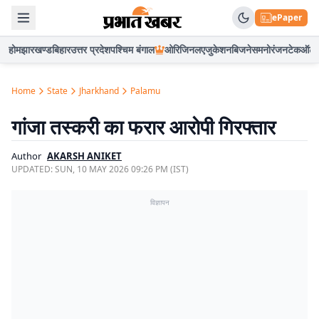
ePaper
होम
झारखण्ड
बिहार
उत्तर प्रदेश
पश्चिम बंगाल
ओरिजिनल
एजुकेशन
बिजनेस
मनोरंजन
टेक
ऑटो
Home
State
Jharkhand
Palamu
गांजा तस्करी का फरार आरोपी गिरफ्तार
Author
AKARSH ANIKET
UPDATED:
SUN, 10 MAY 2026 09:26 PM (IST)
विज्ञापन