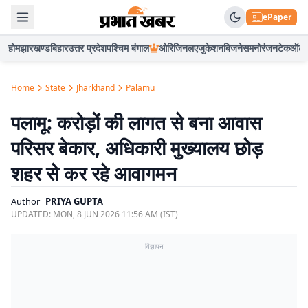
ePaper
होम
झारखण्ड
बिहार
उत्तर प्रदेश
पश्चिम बंगाल
ओरिजिनल
एजुकेशन
बिजनेस
मनोरंजन
टेक
ऑटो
Home
State
Jharkhand
Palamu
पलामू: करोड़ों की लागत से बना आवास
परिसर बेकार, अधिकारी मुख्यालय छोड़
शहर से कर रहे आवागमन
Author
PRIYA GUPTA
UPDATED:
MON, 8 JUN 2026 11:56 AM (IST)
विज्ञापन