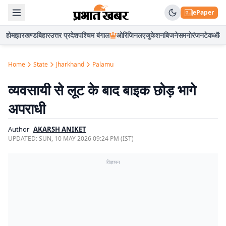
ePaper
होम
झारखण्ड
बिहार
उत्तर प्रदेश
पश्चिम बंगाल
ओरिजिनल
एजुकेशन
बिजनेस
मनोरंजन
टेक
ऑटो
Home
State
Jharkhand
Palamu
व्यवसायी से लूट के बाद बाइक छोड़ भागे
अपराधी
Author
AKARSH ANIKET
UPDATED:
SUN, 10 MAY 2026 09:24 PM (IST)
विज्ञापन