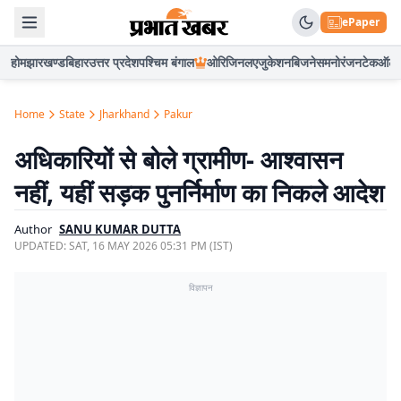
ePaper
होम
झारखण्ड
बिहार
उत्तर प्रदेश
पश्चिम बंगाल
ओरिजिनल
एजुकेशन
बिजनेस
मनोरंजन
टेक
ऑटो
Home
State
Jharkhand
Pakur
अधिकारियों से बोले ग्रामीण- आश्वासन
नहीं, यहीं सड़क पुनर्निर्माण का निकले आदेश
Author
SANU KUMAR DUTTA
UPDATED:
SAT, 16 MAY 2026 05:31 PM (IST)
विज्ञापन