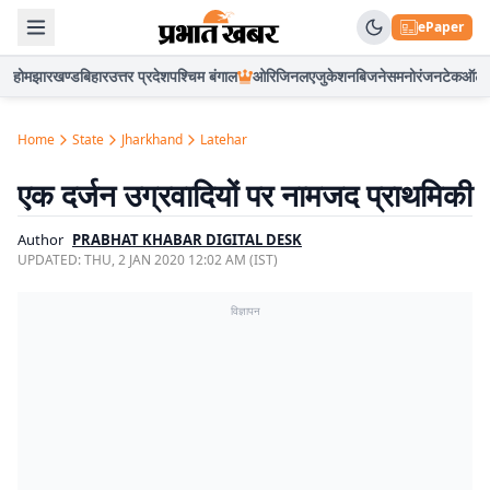
ePaper
होम
झारखण्ड
बिहार
उत्तर प्रदेश
पश्चिम बंगाल
ओरिजिनल
एजुकेशन
बिजनेस
मनोरंजन
टेक
ऑटो
Home
State
Jharkhand
Latehar
एक दर्जन उग्रवादियों पर नामजद प्राथमिकी
Author
PRABHAT KHABAR DIGITAL DESK
UPDATED:
THU, 2 JAN 2020 12:02 AM (IST)
विज्ञापन