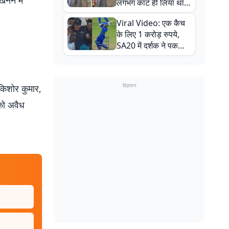
खनन में
लगभग काट ही लिया था,
न्यूजीलैंड सीरीज से पहले
Viral Video: एक कैच
बाल-बाल बचे
के लिए 1 करोड़ रुपये,
SA20 में दर्शक ने पकड़ा
एक हाथ से गजब का कैच
विज्ञापन
 किशोर कुमार,
को अवैध