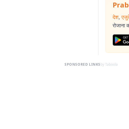
Prab
देश
,
एजु
रोजाना की
SPONSORED LINKS
by Taboola