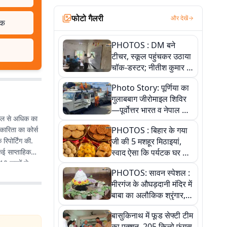
फोटो गैलरी
और देखें
लक
PHOTOS : DM बने
टीचर, स्कूल पहुंचकर उठाया
चॉक-डस्टर; नीतीश कुमार के
इस चहेते अधिकारी को
Photo Story: पूर्णिया का
जानिए
गुलाबबाग जीरोमाइल शिविर
—पूर्वोत्तर भारत व नेपाल के
 साल से अधिक का
कांवरियों का प्रमुख सेवा धाम
रकारिता का कोर्स
PHOTOS : बिहार के गया
रिपोर्टिंग की.
जी की 5 मशहूर मिठाइयां,
 कई साप्ताहिक
स्वाद ऐसा कि पर्यटक घर ले
10 सालों से
जाना नहीं भूलते, तस्वीरों में
PHOTOS: सावन स्पेशल :
ी हिंदी
देखें
मीरगंज के औघड़दानी मंदिर में
चना की. इनकी कई
बाबा का अलौकिक श्रृंगार,
तस्वीरों में देखें महादेव के कई
बासुकिनाथ में फूड सेफ्टी टीम
मनमोहक स्वरूप
का एक्शन, 205 किलो फंगस