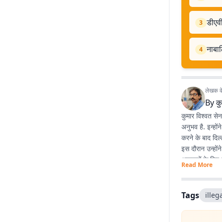
डीएवी
3
नाबा
4
लेखक के 
By
कु
कुमार विश्वत से
अनुभव है. इन्हों
करने के बाद दिल्
इस दौरान उन्होंन
अखबारों के लिए 
Read More
प्रभात खबर डिजिटल
पत्रकारिता के 
कहानियां देश के व
Tags
illeg