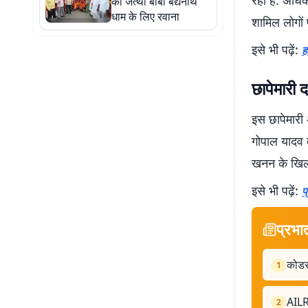
रहा है. अधिक
का जत्था बाबा बैद्यनाथ
धाम के लिए रवाना
शामिल लोगों 
इसे भी पढ़ें:
ह
छापेमारी 
इस छापेमारी 
गोपाल यादव 
खनन के खिला
इसे भी पढ़ें:
प
प्रभा
कोडरम
1
AILRSA
2