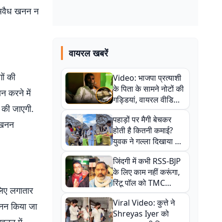
ं अवैध खनन न
वायरल खबरें
ों की
Video: भाजपा प्रत्याशी
के पिता के सामने नोटों की
न करने में
गड्डियां, वायरल वीडियो
ई की जाएगी.
से राजनीति में उबाल,
पहाड़ों पर मैगी बेचकर
अजित महतो बोले- TMC
ध खनन
होती है कितनी कमाई?
की गंदी चाल
युवक ने गल्ला दिखाया तो
नौकरी वालों के खड़े हो गए
जिंदगी में कभी RSS-BJP
कान
के लिए काम नहीं करूंगा,
रिंटू पॉल को TMC
 लिए लगातार
ऑफिस में ले जाकर पीटा,
Viral Video: कुत्ते ने
Video वायरल
 खनन किया जा
Shreyas Iyer को