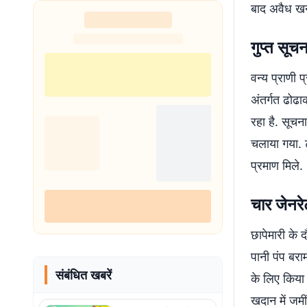
बाद अवैध खनन
गुप्त सू
वन्य प्राणी प
अंतर्गत ढोढा
रहा है. सूच
चलाया गया. ट
प्रमाण मिले.
चार जेनर
छापेमारी के 
पानी पंप बर
संबंधित खबरें
के लिए किया 
खदान में जम