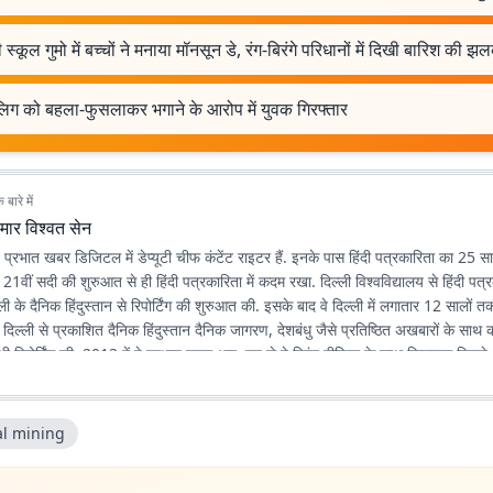
 स्कूल गुमो में बच्चों ने मनाया मॉनसून डे, रंग-बिरंगे परिधानों में दिखी बारिश की झ
लिग को बहला-फुसलाकर भगाने के आरोप में युवक गिरफ्तार
बारे में
मार विश्वत सेन
न प्रभात खबर डिजिटल में डेप्यूटी चीफ कंटेंट राइटर हैं. इनके पास हिंदी पत्रकारिता का 25
ने 21वीं सदी की शुरुआत से ही हिंदी पत्रकारिता में कदम रखा. दिल्ली विश्वविद्यालय से हिंदी पत्
ली के दैनिक हिंदुस्तान से रिपोर्टिंग की शुरुआत की. इसके बाद वे दिल्ली में लगातार 12 सालों तक 
े दिल्ली से प्रकाशित दैनिक हिंदुस्तान दैनिक जागरण, देशबंधु जैसे प्रतिष्ठित अखबारों के साथ
भी रिपोर्टिंग की. 2013 में वे प्रभात खबर आए. तब से वे प्रिंट मीडिया के साथ फिलहाल पिछले 
 में अपनी सेवाएं दे रहे हैं. इन्होंने अपने करियर के शुरुआती दिनों में ही राजस्थान में होने वाल
300 साल के इतिहास पर एक पुस्तक 'नित नए आयाम की खोज: राजस्थानी पत्रकारिता' की र
िभिन्न पत्र-पत्रिकाओं में प्रकाशित हुई हैं.
al mining