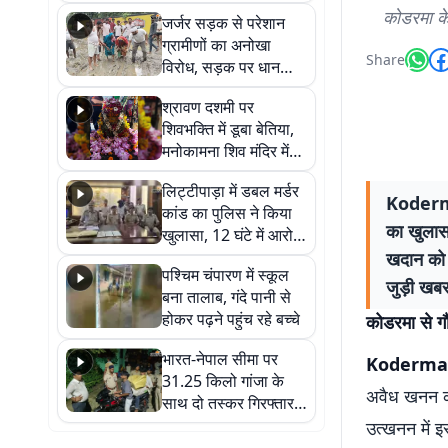
कहा नहीं थी उम्मीद, बेटा
कोडरमा के
जर्जर सड़क से परेशान
था तो किसी को बोलने की
ग्रामीणों का अनोखा
नहीं थी हिम्मत
Share
विरोध, सड़क पर धान
रोपकर और खाद डालकर
श्रावण दशमी पर
जताया आक्रोश
शिवभक्ति में डूबा बेतिया,
मनोकामना शिव मंदिर में
हुआ भव्य श्रृंगार
लिट्टीपाड़ा में डबल मर्डर
Koderma
कांड का पुलिस ने किया
का खुलासा
खुलासा, 12 घंटे में आरोपी
गिरफ्तार
खदान को 
पश्चिम चंपारण में स्कूल
जुड़ी खबर 
बना तालाब, गंदे पानी से
होकर पढ़ने पहुंच रहे बच्चे
कोडरमा से गौ
भारत-नेपाल सीमा पर
Koderma
31.25 किलो गांजा के
अवैध खनन का
साथ दो तस्कर गिरफ्तार,
नेपाली नंबर की बाइक
उत्खनन में इ
जब्त