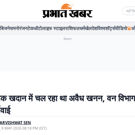
Searc
बिजनेस
मनोरंजन
टेक
ऑटो
लाइफ स्टाइल
राशिफल
धर्म
खेल
देश
विश्व
शॉर्ट्स
वीडियो
ओ
विज्ञापन
रक खदान में चल रहा था अवैध खनन, वन विभाग
रवाई
ARVISHWAT SEN
, 9 MAY 2026 08:18 PM (IST)