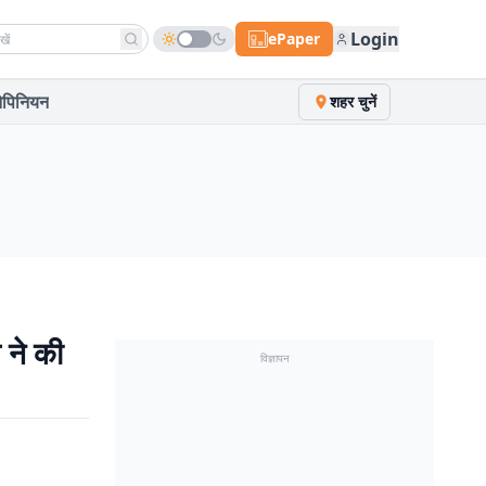
h news
Login
ePaper
पिनियन
शहर चुनें
 ने की
विज्ञापन