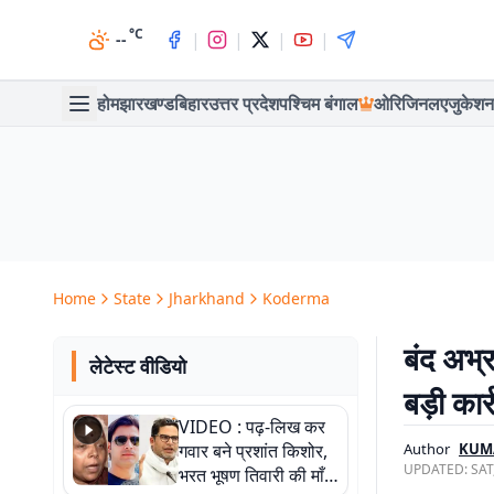
°C
|
|
|
|
--
होम
झारखण्ड
बिहार
उत्तर प्रदेश
पश्चिम बंगाल
ओरिजिनल
एजुकेशन
Home
State
Jharkhand
Koderma
बंद अभ्
लेटेस्ट वीडियो
बड़ी कार्
VIDEO : पढ़-लिख कर
गवार बने प्रशांत किशोर,
Author
KUM
UPDATED:
SAT
भरत भूषण तिवारी की माँ ने