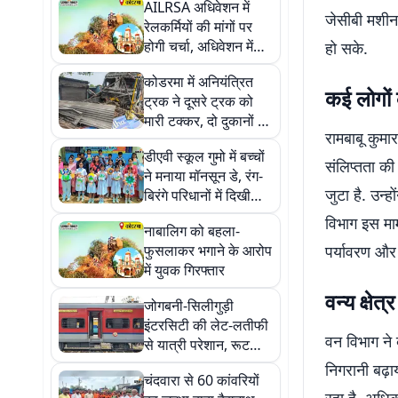
AILRSA अधिवेशन में
जेसीबी मशीन
रेलकर्मियों की मांगों पर
होगी चर्चा, अधिवेशन में
हो सके.
उठेंगे कर्मियों के मुद्दे
कोडरमा में अनियंत्रित
कई लोगों
ट्रक ने दूसरे ट्रक को
मारी टक्कर, दो दुकानों को
रामबाबू कुमार
किया ध्वस्त
डीएवी स्कूल गुमो में बच्चों
संलिप्तता की
ने मनाया मॉनसून डे, रंग-
जुटा है. उन्
बिरंगे परिधानों में दिखी
बारिश की झलक
विभाग इस माम
नाबालिग को बहला-
फुसलाकर भगाने के आरोप
पर्यावरण और
में युवक गिरफ्तार
वन्य क्षेत्
जोगबनी-सिलीगुड़ी
इंटरसिटी की लेट-लतीफी
वन विभाग ने 
से यात्री परेशान, रूट
बदलने की उठी मांग
निगरानी बढ़ा
चंदवारा से 60 कांवरियों