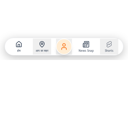
होम
आप का शहर
News Snap
Shorts
Follow us on
X
Download Mobile App