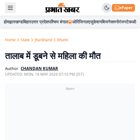
ePaper
होम
झारखण्ड
बिहार
उत्तर प्रदेश
पश्चिम बंगाल
ओरिजिनल
एजुकेशन
बिजनेस
मनोरंजन
टेक
ऑटो
Home
State
Jharkhand
Khunti
तालाब में डूबने से महिला की मौत
Author
CHANDAN KUMAR
UPDATED:
MON, 18 MAY 2026 07:10 PM (IST)
विज्ञापन