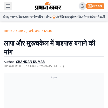
ePaper
होम
झारखण्ड
बिहार
उत्तर प्रदेश
पश्चिम बंगाल
ओरिजिनल
एजुकेशन
बिजनेस
मनोरंजन
टेक
ऑटो
Home
State
Jharkhand
Khunti
लापा और मुरूचकेल में बाइपास बनाने की
मांग
Author
CHANDAN KUMAR
UPDATED:
THU, 14 MAY 2026 06:45 PM (IST)
विज्ञापन