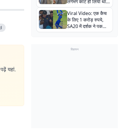
लगभग काट ही लिया था,
न्यूजीलैंड सीरीज से पहले
Viral Video: एक कैच
बाल-बाल बचे
के लिए 1 करोड़ रुपये,
SA20 में दर्शक ने पकड़ा
d
एक हाथ से गजब का कैच
विज्ञापन
ढ़ें यहां.