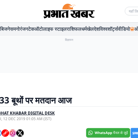
Searc
बिजनेस
मनोरंजन
टेक
ऑटो
लाइफ स्टाइल
राशिफल
धर्म
खेल
देश
विश्व
शॉर्ट्स
वीडियो
ओ
विज्ञापन
के 33 बूथों पर मतदान आज
HAT KHABAR DIGITAL DESK
, 12 DEC 2019 01:05 AM (IST)