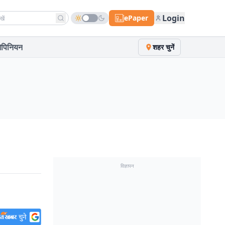
h news
Login
ePaper
पिनियन
शहर चुनें
विज्ञापन