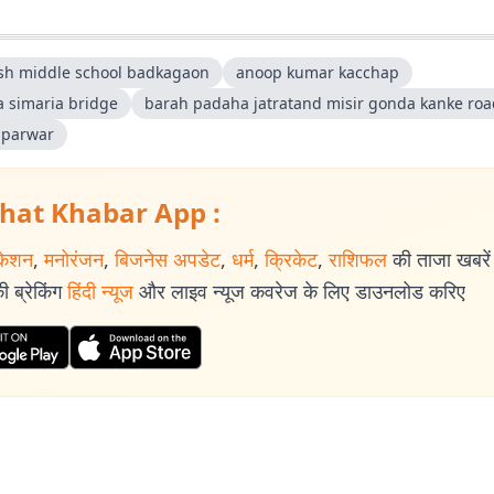
sh middle school badkagaon
anoop kumar kacchap
a simaria bridge
barah padaha jatratand misir gonda kanke roa
piparwar
hat Khabar App :
केशन
,
मनोरंजन
,
बिजनेस अपडेट
,
धर्म
,
क्रिकेट
,
राशिफल
की ताजा खबरें प
 ब्रेकिंग
हिंदी न्यूज
और लाइव न्यूज कवरेज के लिए डाउनलोड करिए