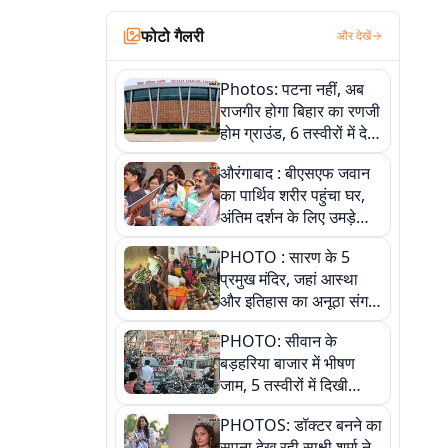
फोटो गैलरी
और देखें
Photos: पटना नहीं, अब
राजगीर होगा बिहार का रणजी
होम ग्राउंड, 6 तस्वीरों में देखें
नए स्टेडियम की पूरी कहानी
औरंगाबाद : बीएसएफ जवान
का पार्थिव शरीर पहुंचा घर,
अंतिम दर्शन के लिए उमड़े
लोग
PHOTO : सारण के 5
प्रमुख मंदिर, जहां आस्था
और इतिहास का अनूठा संगम,
तस्वीरों में जानिए
PHOTO: सीवान के
बड़हरिया बाजार में भीषण
जाम, 5 तस्वीरों में दिखी
अव्यवस्था
PHOTOS: डॉक्टर बनने का
सपना देख रही साक्षी शर्मा ने