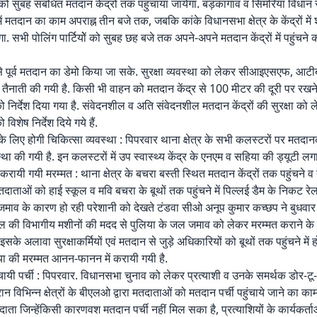
को सुबह संबंधित मतदान केंद्रों तक पहुंचाया जायेगा. बड़कागांव व सिमरिया विधान सभा
 में मतदान का काम अपराह्न तीन बजे तक, जबकि कांके विधानसभा क्षेत्र के केंद्रों में
 सभी पोलिंग पार्टियोें को सुबह छह बजे तक अपने-अपने मतदान केंद्रों में पहुंचने का
 पूर्व मतदान का डेमो किया जा सके. सुरक्षा व्यवस्था को लेकर सीआइएसएफ, आटी
 तैनाती की गयी है. किसी भी वाहन को मतदान केंद्र से 100 मीटर की दूरी पर रखन
ं को निर्देश दिया गया है. संवेदनशील व अति संवेदनशील मतदान केंद्रों की सुरक्षा को 
ो विशेष निर्देश दिये गये हैं.
के लिए होगी चिकित्सा व्यवस्था : पिपरवार थाना क्षेत्र के सभी कलस्टरों पर मतदानक
्था की गयी है. इन कलस्टरों में उप स्वास्थ्य केंद्र के एनएम व सहिया की ड्यूटी लगा
करायी गयी मरम्मत : थाना क्षेत्र के बचरा बस्ती स्थित मतदान केंद्रों तक पहुंचने व
ताओं को हाई स्कूल व मवि बचरा के बूथों तक पहुंचने में पिल्लई डैम के निकट रेल
 जमाव के कारण हो रही परेशानी को देखते टंडवा सीओ अनूप कुमार कच्छप ने बुधवार 
 की विभागीय मशीनों की मदद से पुलिया के जल जमाव को लेकर मरम्मत कराने क
के अलावा सुरक्षाकर्मियों एवं मतदान से जुड़े अधिकारियों को बूथों तक पहुंचने में 
ा की मरम्मत आनन-फानन में करायी गयी है.
ायी पर्ची : पिपरवार. विधानसभा चुनाव को लेकर प्रत्याशी व उनके समर्थक डोर-टू-डो
रान विभिन्न क्षेत्रों के बीएलओ द्वारा मतदाताओं को मतदान पर्ची पहुंचाये जाने का काम
दाता जिन्हेंकिसी कारणवश मतदान पर्ची नहीं मिल सका है, प्रत्याशियों के कार्यकर्ता