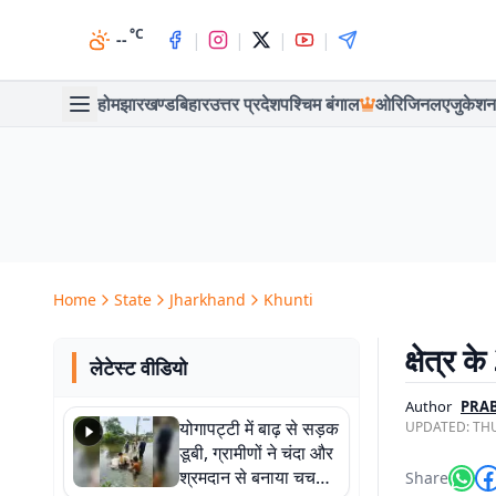
°C
|
|
|
|
--
होम
झारखण्ड
बिहार
उत्तर प्रदेश
पश्चिम बंगाल
ओरिजिनल
एजुकेशन
Home
State
Jharkhand
Khunti
क्षेत्र 
लेटेस्ट वीडियो
Author
PRAB
योगापट्टी में बाढ़ से सड़क
UPDATED:
THU
डूबी, ग्रामीणों ने चंदा और
श्रमदान से बनाया चचरी
Share