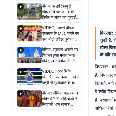
पुल
बेतिया के द्वारिकापुरी
मोहल्ले में जलजमाव के
विरोध में लोगों का प्रदर्शन,
स्थायी समाधान की मांग
VIDEO : मंत्री दीपक
पिपरवार :
प्रकाश के MLC बनने पर
क्या बोले उपेंद्र कुशवाहा,
चुकी है. 
सुनिए
टोला किचट
बेतिया: श्रावण अष्टमी पर
के मवि रा
शिवमय हुआ मनोकामना
मंदिर, जलाभिषेक के लिए
पिपरवार : बड
लगी लंबी कतारें
VIDEO: 'अब सिर्फ
है. पिपरवार 
ओलंपिक पर नजर'... खेल
मंत्री से मुलाकात के बाद
किचटो, मवि क
जैसमीन लंबोरिया का बड़ा
में कांके विध
बेतिया: नीमिया माई स्थान
बयान
मंदिर में 201 महिलाओं ने
हैं. प्रशासनि
निकाली भव्य कलश
अधिकारियों न
शोभायात्रा, शिवलिंग
प्राण-प्रतिष्ठा महोत्सव