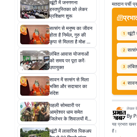
खूंटी में जनगणना
मतदान पर्ची प्रा
हस्तपुस्तिका को लेकर
प्रशिक्षण शुरू
प्रभा
सत्संग से मनुष्य का जीवन
खूंटी
1
होता है निर्मल, गुरु की
कृपा से मिलता है मोक्ष का
मार्ग
सत्सं
2
लंबित आवास योजनाओं
को समय पर पूरा करेंः
लंबि
उपायुक्त
3
सावन में सत्संग से मिला
सावन 
4
भक्ति और सदाचार का
संदेश
पहली सोमवारी पर
लेखक के 
आम्रेश्वर धाम समेत
By
P
जिलेभर के शिवालयों में
यह प्रभात खबर क
उमड़ी श्रद्धालुओं की भारी
खूंटी में लावारिस पिकअप
हैं।
भीड़