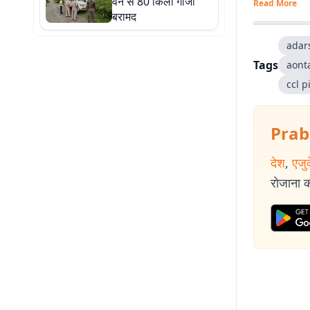
वैन से 80 किलो गांजा
Read More
बरामद
adar
Tags
aont
ccl 
Prab
देश
,
एजु
रोजाना की