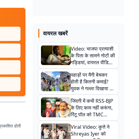
वायरल खबरें
Video: भाजपा प्रत्याशी
के पिता के सामने नोटों की
गड्डियां, वायरल वीडियो
से राजनीति में उबाल,
पहाड़ों पर मैगी बेचकर
अजित महतो बोले- TMC
होती है कितनी कमाई?
की गंदी चाल
युवक ने गल्ला दिखाया तो
नौकरी वालों के खड़े हो गए
जिंदगी में कभी RSS-BJP
कान
के लिए काम नहीं करूंगा,
रिंटू पॉल को TMC
ऑफिस में ले जाकर पीटा,
प्रकाशित होती
Viral Video: कुत्ते ने
Video वायरल
Shreyas Iyer को