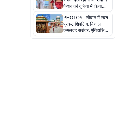
फैशन की दुनिया में किया
कमाल,जानिए बेगूसराय की
PHOTOS : सीवान में स्वत:
बेटी ने कैसे दी अपने सपनों
प्रकट शिवलिंग, विशाल
को उड़ान
कमलदह सरोवर, ऐतिहासिक
महेंद्रनाथ मंदिर और घंटाघर
की कहानी, तस्वीरों में देखिए