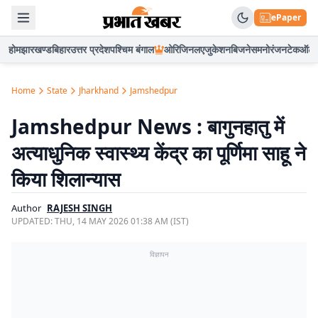
ePaper
होम
झारखण्ड
बिहार
उत्तर प्रदेश
पश्चिम बंगाल
ओरिजिनल
एजुकेशन
बिजनेस
मनोरंजन
टेक
ऑटो
Home
State
Jharkhand
Jamshedpur
Jamshedpur News : बागुनहातु में
अत्याधुनिक स्वास्थ्य केंद्र का पूर्णिमा साहू ने
किया शिलान्यास
Author
RAJESH SINGH
UPDATED:
THU, 14 MAY 2026 01:38 AM (IST)
विज्ञापन