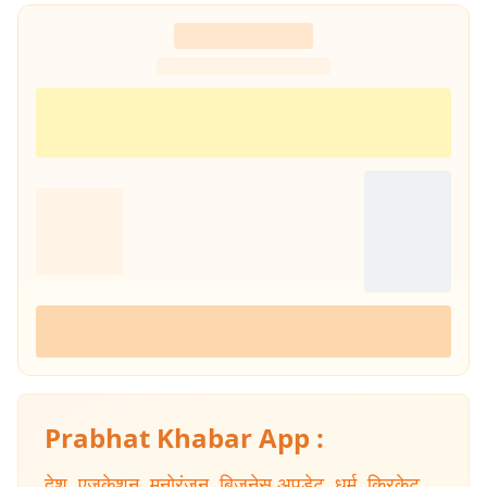
Prabhat Khabar App :
देश
,
एजुकेशन
,
मनोरंजन
,
बिजनेस अपडेट
,
धर्म
,
क्रिकेट
,