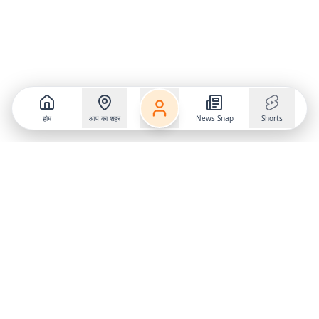
होम
आप का शहर
News Snap
Shorts
Follow us on
X
Download Mobile App