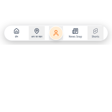
होम
आप का शहर
News Snap
Shorts
Follow us on
X
Download Mobile App