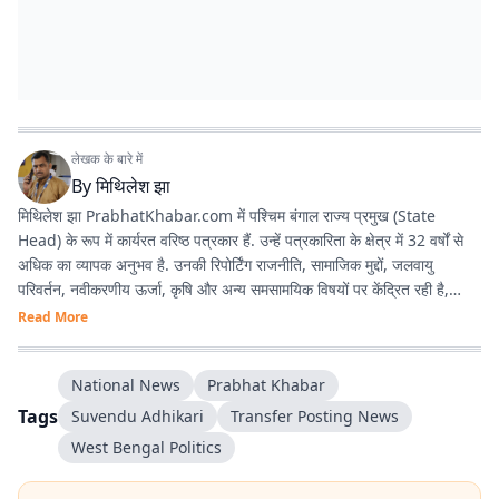
लेखक के बारे में
By
मिथिलेश झा
मिथिलेश झा PrabhatKhabar.com में पश्चिम बंगाल राज्य प्रमुख (State
Head) के रूप में कार्यरत वरिष्ठ पत्रकार हैं. उन्हें पत्रकारिता के क्षेत्र में 32 वर्षों से
अधिक का व्यापक अनुभव है. उनकी रिपोर्टिंग राजनीति, सामाजिक मुद्दों, जलवायु
परिवर्तन, नवीकरणीय ऊर्जा, कृषि और अन्य समसामयिक विषयों पर केंद्रित रही है,
जिससे वे क्षेत्रीय पत्रकारिता में एक विश्वसनीय और प्रामाणिक पत्रकार के रूप में
Read More
स्थापित हुए हैं. अनुभव : पश्चिम बंगाल, झारखंड और बिहार में 3 दशक से अधिक काम
करने का अनुभव है. वर्तमान भूमिका : प्रभात खबर डिजिटल
National News
Prabhat Khabar
(prabhatkhabar.com) में पश्चिम बंगाल के स्टेट हेड की भूमिका में हैं. वे डिजिटल
न्यूज कवर करते हैं. तथ्यात्मक और जनहित से जुड़ी पत्रकारिता को प्राथमिकता देते हैं.
Tags
Suvendu Adhikari
Transfer Posting News
वर्तमान में बंगाल विधानसभा चुनाव 2026 पर पूरी तरह से फोकस्ड हैं. भौगोलिक
West Bengal Politics
विशेषज्ञता : उनकी रिपोर्टिंग का मुख्य फोकस पश्चिम बंगाल रहा है, साथ ही उन्होंने
झारखंड और छत्तीसगढ़ की भी लंबे समय तक ग्राउंड-लेवल रिपोर्टिंग की है, जो उनकी