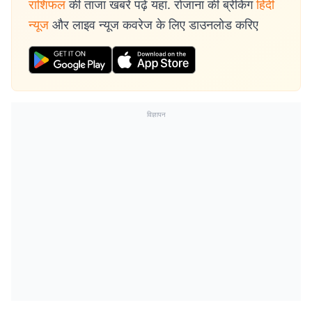
राशिफल
की ताजा खबरें पढ़ें यहां. रोजाना की ब्रेकिंग
हिंदी
न्यूज
और लाइव न्यूज कवरेज के लिए डाउनलोड करिए
विज्ञापन