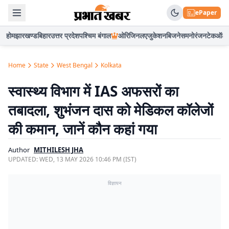
ePaper
होम
झारखण्ड
बिहार
उत्तर प्रदेश
पश्चिम बंगाल
ओरिजिनल
एजुकेशन
बिजनेस
मनोरंजन
टेक
ऑटो
Home
State
West Bengal
Kolkata
स्वास्थ्य विभाग में IAS अफसरों का
तबादला, शुभंजन दास को मेडिकल कॉलेजों
की कमान, जानें कौन कहां गया
Author
MITHILESH JHA
UPDATED:
WED, 13 MAY 2026 10:46 PM (IST)
विज्ञापन