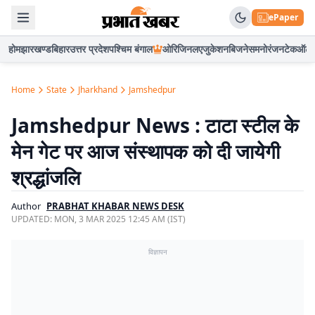
ePaper
होम
झारखण्ड
बिहार
उत्तर प्रदेश
पश्चिम बंगाल
ओरिजिनल
एजुकेशन
बिजनेस
मनोरंजन
टेक
ऑटो
Home
State
Jharkhand
Jamshedpur
Jamshedpur News : टाटा स्टील के
मेन गेट पर आज संस्थापक को दी जायेगी
श्रद्धांजलि
Author
PRABHAT KHABAR NEWS DESK
UPDATED:
MON, 3 MAR 2025 12:45 AM (IST)
विज्ञापन