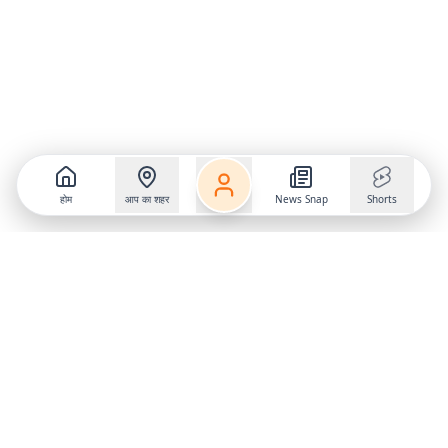
होम
आप का शहर
News Snap
Shorts
Follow us on
X
Download Mobile App