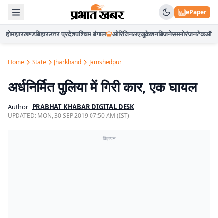
ePaper
होम
झारखण्ड
बिहार
उत्तर प्रदेश
पश्चिम बंगाल
ओरिजिनल
एजुकेशन
बिजनेस
मनोरंजन
टेक
ऑटो
Home
State
Jharkhand
Jamshedpur
अर्धनिर्मित पुलिया में गिरी कार, एक घायल
Author
PRABHAT KHABAR DIGITAL DESK
UPDATED:
MON, 30 SEP 2019 07:50 AM (IST)
विज्ञापन