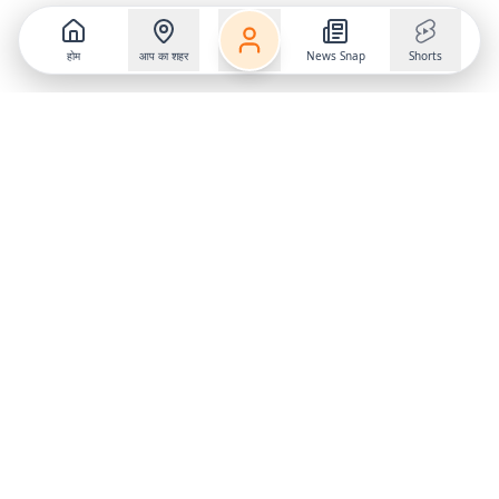
होम
आप का शहर
News Snap
Shorts
Follow us on
X
Download Mobile App
State
›
Jharkhand
›
Hindi News
Gumla News
Bihar News
Dumka News