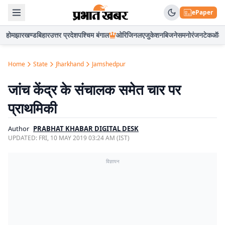
ePaper
होम
झारखण्ड
बिहार
उत्तर प्रदेश
पश्चिम बंगाल
ओरिजिनल
एजुकेशन
बिजनेस
मनोरंजन
टेक
ऑटो
Home
State
Jharkhand
Jamshedpur
जांच केंद्र के संचालक समेत चार पर
प्राथमिकी
Author
PRABHAT KHABAR DIGITAL DESK
UPDATED:
FRI, 10 MAY 2019 03:24 AM (IST)
विज्ञापन