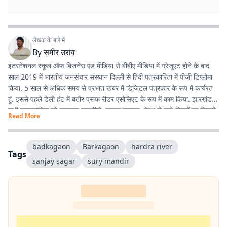
लेखक के बारे में
By
समीर उरांव
इंटरनेशनल स्कूल ऑफ बिजनेस एंड मीडिया से बीबीए मीडिया में ग्रेजुएट होने के बाद
साल 2019 में भारतीय जनसंचार संस्थान दिल्ली से हिंदी पत्रकारिता में पीजी डिप्लोमा
किया. 5 साल से अधिक समय से प्रभात खबर में डिजिटल पत्रकार के रूप में कार्यरत
हूं. इससे पहले डेली हंट में बतौर प्रूफ रीडर एसोसिएट के रूप में काम किया. झारखंड के
सभी समसामयिक मुद्दे खासकर राजनीति, लाइफ स्टाइल, हेल्थ से जुड़े विषयों पर लिखने
Read More
और पढ़ने में गहरी रुचि है. तीन साल से अधिक समय से झारखंड डेस्क पर काम कर रहा
हूं. फिर लंबे समय तक लाइफ स्टाइल के क्षेत्र में भी काम किया हूं. इसके अलावा स्पोर्ट्स
में भी गहरी रुचि है.
badkagaon
Barkagaon
hardra river
Tags
sanjay sagar
sury mandir