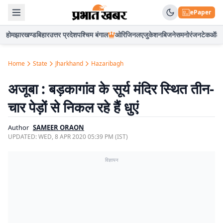
ePaper
होम
झारखण्ड
बिहार
उत्तर प्रदेश
पश्चिम बंगाल
ओरिजिनल
एजुकेशन
बिजनेस
मनोरंजन
टेक
ऑटो
Home
State
Jharkhand
Hazaribagh
अजूबा : बड़कागांव के सूर्य मंदिर स्थित तीन-
चार पेड़ों से निकल रहे हैं धुएं
Author
SAMEER ORAON
UPDATED:
WED, 8 APR 2020 05:39 PM (IST)
विज्ञापन