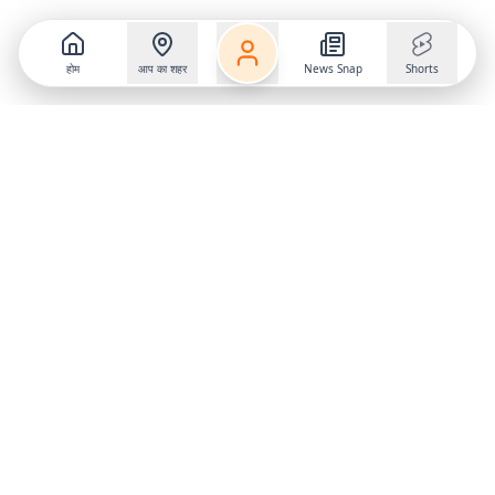
होम
आप का शहर
News Snap
Shorts
Follow us on
X
Download Mobile App
State
›
Jharkhand
›
Hindi News
Gumla News
Bihar News
Dumka News