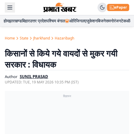
ePaper
होम
झारखण्ड
बिहार
उत्तर प्रदेश
पश्चिम बंगाल
ओरिजिनल
एजुकेशन
बिजनेस
मनोरंजन
टेक
ऑटो
Home
State
Jharkhand
Hazaribagh
किसानों से किये गये वायदों से मुकर गयी
सरकार : विधायक
Author
SUNIL PRASAD
UPDATED:
TUE, 19 MAY 2026 10:35 PM (IST)
विज्ञापन