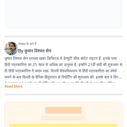
लेखक के बारे में
By
कुमार विश्वत सेन
कुमार विश्वत सेन प्रभात खबर डिजिटल में डेप्यूटी चीफ कंटेंट राइटर हैं. इनके पास
हिंदी पत्रकारिता का 25 साल से अधिक का अनुभव है. इन्होंने 21वीं सदी की शुरुआत से
ही हिंदी पत्रकारिता में कदम रखा. दिल्ली विश्वविद्यालय से हिंदी पत्रकारिता का कोर्स
करने के बाद दिल्ली के दैनिक हिंदुस्तान से रिपोर्टिंग की शुरुआत की. इसके बाद वे दिल्ली
में लगातार 12 सालों तक रिपोर्टिंग की. इस दौरान उन्होंने दिल्ली से प्रकाशित दैनिक
Read More
हिंदुस्तान दैनिक जागरण, देशबंधु जैसे प्रतिष्ठित अखबारों के साथ कई साप्ताहिक
अखबारों के लिए भी रिपोर्टिंग की. 2013 में वे प्रभात खबर आए. तब से वे प्रिंट मीडिया
के साथ फिलहाल पिछले 10 सालों से प्रभात खबर डिजिटल में अपनी सेवाएं दे रहे हैं.
इन्होंने अपने करियर के शुरुआती दिनों में ही राजस्थान में होने वाली हिंदी पत्रकारिता के
300 साल के इतिहास पर एक पुस्तक 'नित नए आयाम की खोज: राजस्थानी
पत्रकारिता' की रचना की. इनकी कई कहानियां देश के विभिन्न पत्र-पत्रिकाओं में
प्रकाशित हुई हैं.