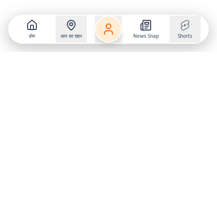
होम
आप का शहर
News Snap
Shorts
Follow us on
X
Download Mobile App
State
›
Jharkhand
›
Hindi News
Gumla News