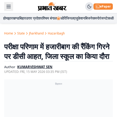
ePaper
होम
झारखण्ड
बिहार
उत्तर प्रदेश
पश्चिम बंगाल
ओरिजिनल
एजुकेशन
बिजनेस
मनोरंजन
टेक
ऑटो
Home
State
Jharkhand
Hazaribagh
परीक्षा परिणाम में हजारीबाग की रैंकिंग गिरने
पर डीसी आहत, जिला स्कूल का किया दौरा
Author
KUMARVISHWAT SEN
UPDATED:
FRI, 15 MAY 2026 03:35 PM (IST)
विज्ञापन