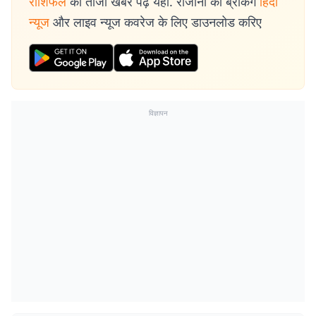
राशिफल
की ताजा खबरें पढ़ें यहां. रोजाना की ब्रेकिंग
हिंदी
न्यूज
और लाइव न्यूज कवरेज के लिए डाउनलोड करिए
विज्ञापन