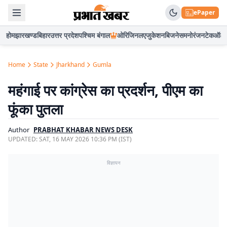
ePaper
होम
झारखण्ड
बिहार
उत्तर प्रदेश
पश्चिम बंगाल
ओरिजिनल
एजुकेशन
बिजनेस
मनोरंजन
टेक
ऑटो
Home
State
Jharkhand
Gumla
महंगाई पर कांग्रेस का प्रदर्शन, पीएम का
फूंका पुतला
Author
PRABHAT KHABAR NEWS DESK
UPDATED:
SAT, 16 MAY 2026 10:36 PM (IST)
विज्ञापन