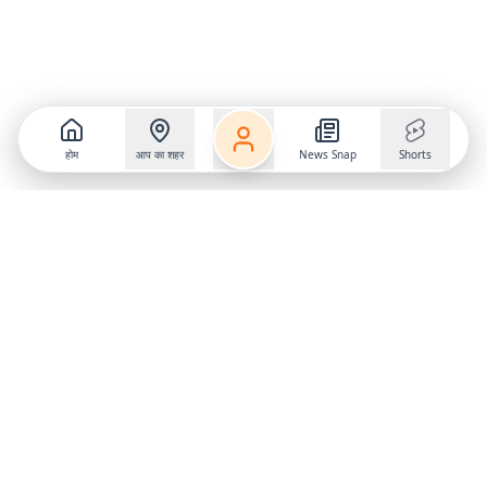
होम
आप का शहर
News Snap
Shorts
Follow us on
X
Download Mobile App