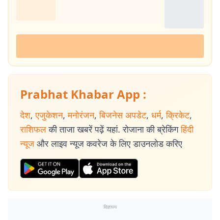
Prabhat Khabar App :
देश
,
एजुकेशन
,
मनोरंजन
,
बिजनेस अपडेट
,
धर्म
,
क्रिकेट
,
राशिफल
की ताजा खबरें पढ़ें यहां. रोजाना की ब्रेकिंग
हिंदी
न्यूज
और लाइव न्यूज कवरेज के लिए डाउनलोड करिए
विज्ञापन