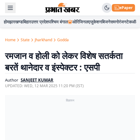
ePaper
होम
झारखण्ड
बिहार
उत्तर प्रदेश
पश्चिम बंगाल
ओरिजिनल
एजुकेशन
बिजनेस
मनोरंजन
टेक
ऑटो
Home
State
Jharkhand
Godda
रमजान व होली को लेकर विशेष सतर्कता
बरतें थानेदार व इंस्पेक्टर : एसपी
Author
SANJEET KUMAR
UPDATED:
WED, 12 MAR 2025 11:20 PM (IST)
विज्ञापन