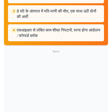
8 घंटे के अंतराल में पति-पत्नी की मौत, एक साथ उठी दोनों
3
की अर्थी
एसआइआर से लंबित काम शीघ्र निपटायें, वरना होगा आंदोलन
4
: फॉरवर्ड ब्लॉक
विज्ञापन