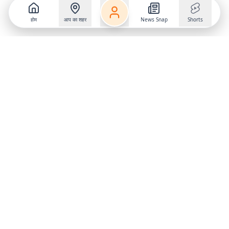
होम
आप का शहर
News Snap
Shorts
Follow us on
X
Download Mobile App
State
›
Jharkhand
›
Hindi News
Gumla News
Bihar News
Dumka News
Delhi News
Ranchi News