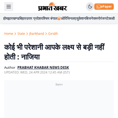
ePaper
होम
झारखण्ड
बिहार
उत्तर प्रदेश
पश्चिम बंगाल
ओरिजिनल
एजुकेशन
बिजनेस
मनोरंजन
टेक
ऑटो
Home
State
Jharkhand
Giridih
कोई भी परेशानी आपके लक्ष्य से बड़ी नहीं
होती : नाजिया
Author
PRABHAT KHABAR NEWS DESK
UPDATED:
WED, 24 APR 2024 12:45 AM (IST)
विज्ञापन