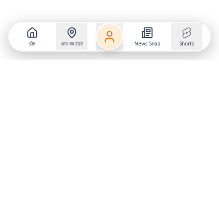
होम
आप का शहर
News Snap
Shorts
Follow us on
X
Download Mobile App
State
›
Jharkhand
›
Hindi News
Gumla News