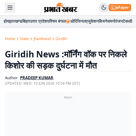
ePaper
होम
झारखण्ड
बिहार
उत्तर प्रदेश
पश्चिम बंगाल
ओरिजिनल
एजुकेशन
बिजनेस
मनोरंजन
टेक
ऑटो
Home
State
Jharkhand
Giridih
Giridih News :मॉर्निंग वॉक पर निकले
किशोर की सड़क दुर्घटना में मौत
Author
PRADEEP KUMAR
UPDATED:
WED, 10 JUN 2026 10:54 PM (IST)
विज्ञापन