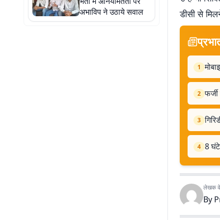
भर्ती में अनियमितता पर
अभाविप ने उठाये सवाल
डीसी से मिलने
प्रभा
मोबाइ
1
फर्जी
2
गिरि
3
8 घंट
4
लेखक के 
By
P