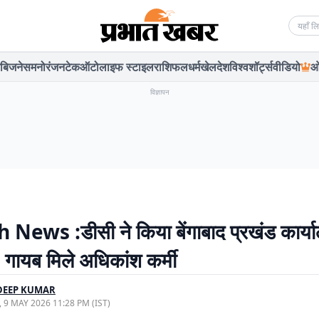
Searc
बिजनेस
मनोरंजन
टेक
ऑटो
लाइफ स्टाइल
राशिफल
धर्म
खेल
देश
विश्व
शॉर्ट्स
वीडियो
ओ
विज्ञापन
 News :डीसी ने किया बेंगाबाद प्रखंड कार्य
, गायब मिले अधिकांश कर्मी
DEEP KUMAR
, 9 MAY 2026 11:28 PM (IST)