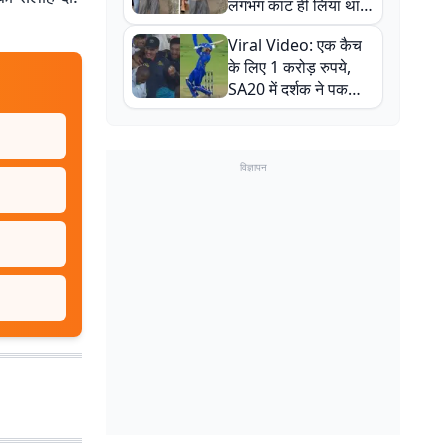
लगभग काट ही लिया था,
न्यूजीलैंड सीरीज से पहले
Viral Video: एक कैच
बाल-बाल बचे
के लिए 1 करोड़ रुपये,
SA20 में दर्शक ने पकड़ा
एक हाथ से गजब का कैच
विज्ञापन