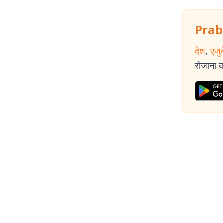
Prab
देश
,
एजु
रोजाना की