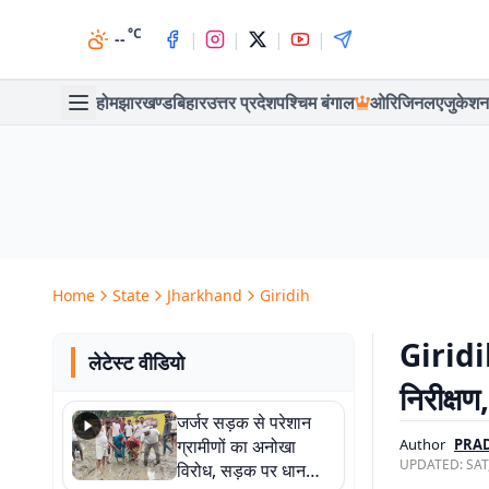
°C
|
|
|
|
--
होम
झारखण्ड
बिहार
उत्तर प्रदेश
पश्चिम बंगाल
ओरिजिनल
एजुकेशन
Home
State
Jharkhand
Giridih
Giridih
लेटेस्ट वीडियो
निरीक्षण
जर्जर सड़क से परेशान
ग्रामीणों का अनोखा
Author
PRA
UPDATED:
SAT
विरोध, सड़क पर धान