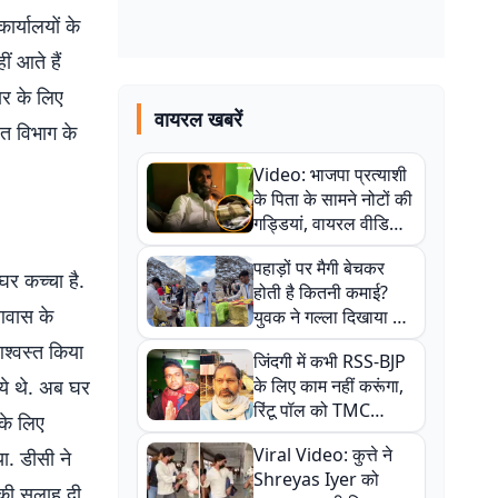
ार्यालयों के
ं आते हैं
ार के लिए
वायरल खबरें
ित विभाग के
Video: भाजपा प्रत्याशी
के पिता के सामने नोटों की
गड्डियां, वायरल वीडियो
से राजनीति में उबाल,
पहाड़ों पर मैगी बेचकर
अजित महतो बोले- TMC
घर कच्चा है.
होती है कितनी कमाई?
की गंदी चाल
 आवास के
युवक ने गल्ला दिखाया तो
नौकरी वालों के खड़े हो गए
श्वस्त किया
जिंदगी में कभी RSS-BJP
कान
आये थे. अब घर
के लिए काम नहीं करूंगा,
रिंटू पॉल को TMC
 के लिए
ऑफिस में ले जाकर पीटा,
Viral Video: कुत्ते ने
ा. डीसी ने
Video वायरल
Shreyas Iyer को
 की सलाह दी.