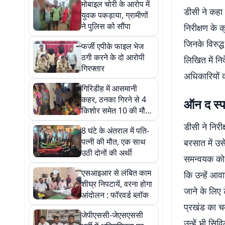
मोबाइल चोरी के आरोप में
डीसी ने कहा स
युवक पकड़ाया, ग्रामीणों
ने पुलिस को सौंपा
निरीक्षण के क
जिनके विरुद्
फर्जी एपीके फाइल भेज
ठगी करने के दो आरोपी
लिखित में नि
गिरफ्तार
अधिकारियों क
गिरिडीह में आसमानी
कहर, ठनका गिरने से 4
ऑन द स्पा
किशोर समेत 10 की मौत,
9 घायल
डीसी ने निरी
8 घंटे के अंतराल में पति-
पत्नी की मौत, एक साथ
बरसात में उस
उठी दोनों की अर्थी
समन्वयक को 
एसआइआर से लंबित काम
कि उन्हें आव
शीघ्र निपटायें, वरना होगा
जाने के लिए ट
आंदोलन : फॉरवर्ड ब्लॉक
प्रखंड का चक
जेपीएससी-जेएसएससी
उन्हें भी सि