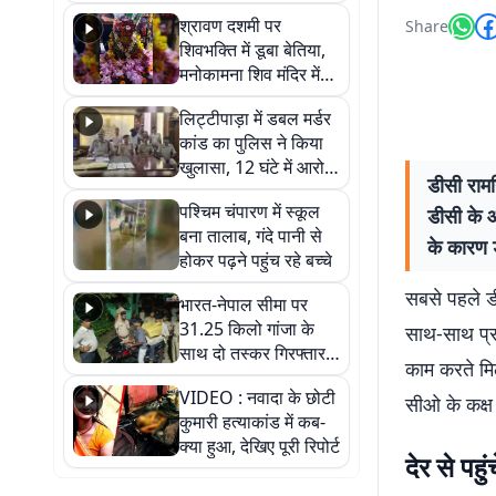
रोपकर और खाद डालकर
श्रावण दशमी पर
Share
जताया आक्रोश
शिवभक्ति में डूबा बेतिया,
मनोकामना शिव मंदिर में
हुआ भव्य श्रृंगार
लिट्टीपाड़ा में डबल मर्डर
कांड का पुलिस ने किया
खुलासा, 12 घंटे में आरोपी
डीसी राम
गिरफ्तार
पश्चिम चंपारण में स्कूल
डीसी के आ
बना तालाब, गंदे पानी से
के कारण 
होकर पढ़ने पहुंच रहे बच्चे
सबसे पहले ड
भारत-नेपाल सीमा पर
31.25 किलो गांजा के
साथ-साथ प्रध
साथ दो तस्कर गिरफ्तार,
काम करते मिल
नेपाली नंबर की बाइक
VIDEO : नवादा के छोटी
जब्त
सीओ के कक्ष 
कुमारी हत्याकांड में कब-
क्या हुआ, देखिए पूरी रिपोर्ट
देर से पहु