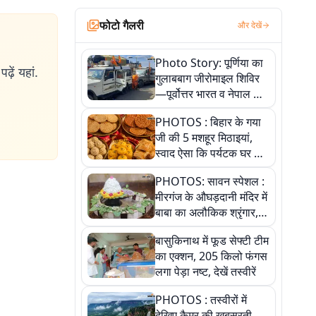
फोटो गैलरी
और देखें
Photo Story: पूर्णिया का
ढ़ें यहां.
गुलाबबाग जीरोमाइल शिविर
—पूर्वोत्तर भारत व नेपाल के
कांवरियों का प्रमुख सेवा धाम
PHOTOS : बिहार के गया
जी की 5 मशहूर मिठाइयां,
स्वाद ऐसा कि पर्यटक घर ले
जाना नहीं भूलते, तस्वीरों में
PHOTOS: सावन स्पेशल :
देखें
मीरगंज के औघड़दानी मंदिर में
बाबा का अलौकिक श्रृंगार,
तस्वीरों में देखें महादेव के कई
बासुकिनाथ में फूड सेफ्टी टीम
मनमोहक स्वरूप
का एक्शन, 205 किलो फंगस
लगा पेड़ा नष्ट, देखें तस्वीरें
PHOTOS : तस्वीरों में
देखिए कैमूर की खूबसूरती,