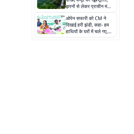
झरनों से लेकर प्राचीन मंदिरों
तक प्रकृति और आस्था का
ओपेन सफारी को CM ने
अद्भुत संगम
दिखाई हरी झंडी, कहा- हम
हाथियों के घरों में चले गए,
देखें तस्वीरें