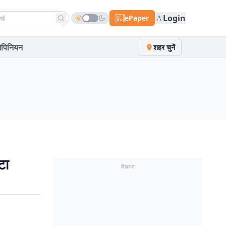
h news
Login
ePaper
पिनियन
शहर चुनें
टा
विज्ञापन