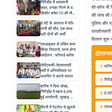
गिरिडीह में आसमानी
शो-कॉज भी कि
कहर, ठनका गिरने से 4
किशोर समेत 10 की मौत,
की जांच की 
9 घायल
पुलिस और प्
8 घंटे के अंतराल में पति-
पत्नी की मौत, एक साथ
प्रदर्शनकारी
उठी दोनों की अर्थी
वितरण शुरू न
एसआइआर से लंबित काम
शीघ्र निपटायें, वरना होगा
प्रभा
आंदोलन : फॉरवर्ड ब्लॉक
जेपीएससी-जेएसएससी
बारिश
1
भर्ती में अनियमितता पर
अभाविप ने उठाये सवाल
गिरि
2
बारिश ने दिया धोखा,
गिरिडीह में महज 6.6%
8 घंट
3
हुई धनरोपनी, सुखाड़ का
खतरा
एसआइ
बिरनी में पेट्रोल से झुलसे
4