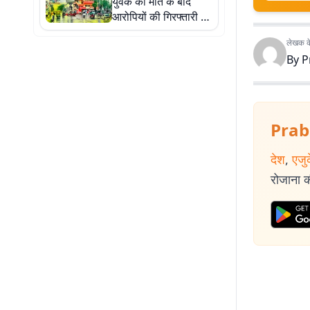
युवक की मौत के बाद
आरोपियों की गिरफ्तारी के
लिए पुलिस की छापेमारी
लेखक के 
तेज
By
P
Prab
देश
,
एजु
रोजाना की