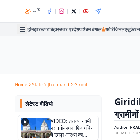
°C
|
|
|
|
--
होम
झारखण्ड
बिहार
उत्तर प्रदेश
पश्चिम बंगाल
ओरिजिनल
एजुकेशन
Home
State
Jharkhand
Giridih
Giridih
लेटेस्ट वीडियो
ग्रामीणों
VIDEO: श्रावण नवमी
पर मनोकामना शिव मंदिर
Author
PRA
UPDATED:
SUN
में उमड़ा आस्था का