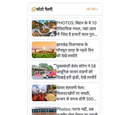
फोटो गैलरी
और देखें
PHOTOS: बिहार के ये 10
ऐतिहासिक स्थल, जहां आज
भी जिंदा है हजारों साल पुराना
इतिहास, एक बार जरूर घूमिए
झारखंड विधानसभा के
मॉनसून सत्र के पहले दिन
की देखें तस्वीरें
मुख्यमंत्री हेमंत सोरेन ने 58
आधुनिक फायर वाहनों को
दिखाई हरी झंडी, देखें तस्वीरें
देवघर श्रावणी मेला:
मिलावटखोरों पर सख्ती,
बाजार से वापस होगी 500
किलो संदिग्ध खाद्य सामग्री,
Photos: पटना नहीं, अब
देखें तस्वीरें
राजगीर होगा बिहार का रणजी