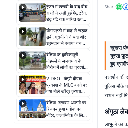
सैलाब, हर-हर महादेव के
इंजन में खराबी के बाद बीच
Share
जयघोष से गूंजा परिसर
रास्ते में खड़ी हुई मेमू ट्रेन,
डेढ़ घंटे तक बाधित रहा
आवागमन
योगापट्टी में बाढ़ से सड़क
डूबी, ग्रामीणों ने चंदा और
श्रमदान से बनाया चचरी
खुखरा पंच
पुल
बेतिया के द्वारिकापुरी
गुस्सा फू
मोहल्ले में जलजमाव के
हुए ग्राम
विरोध में लोगों का प्रदर्शन,
स्थायी समाधान की मांग
प्रदर्शन की 
VIDEO : मंत्री दीपक
प्रकाश के MLC बनने पर
पुलिस मौके प
क्या बोले उपेंद्र कुशवाहा,
राशन नहीं मि
सुनिए
बेतिया: श्रावण अष्टमी पर
शिवमय हुआ मनोकामना
अंगूठा ले
मंदिर, जलाभिषेक के लिए
लगी लंबी कतारें
लाभुकों का 