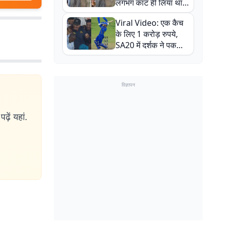
लगभग काट ही लिया था,
न्यूजीलैंड सीरीज से पहले
Viral Video: एक कैच
बाल-बाल बचे
के लिए 1 करोड़ रुपये,
SA20 में दर्शक ने पकड़ा
एक हाथ से गजब का कैच
विज्ञापन
ढ़ें यहां.