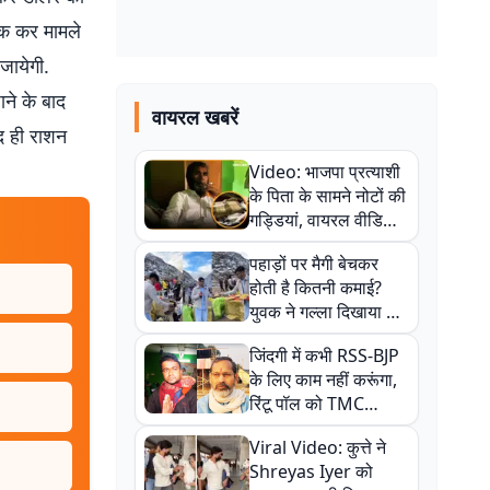
ैठक कर मामले
जायेगी.
ने के बाद
वायरल खबरें
्द ही राशन
Video: भाजपा प्रत्याशी
के पिता के सामने नोटों की
गड्डियां, वायरल वीडियो
से राजनीति में उबाल,
पहाड़ों पर मैगी बेचकर
अजित महतो बोले- TMC
होती है कितनी कमाई?
की गंदी चाल
युवक ने गल्ला दिखाया तो
नौकरी वालों के खड़े हो गए
जिंदगी में कभी RSS-BJP
कान
के लिए काम नहीं करूंगा,
रिंटू पॉल को TMC
ऑफिस में ले जाकर पीटा,
Viral Video: कुत्ते ने
Video वायरल
Shreyas Iyer को