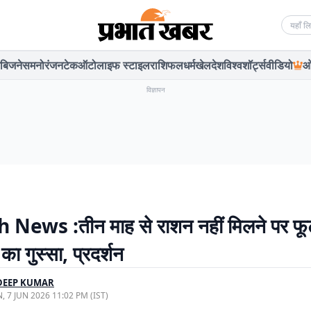
Searc
बिजनेस
मनोरंजन
टेक
ऑटो
लाइफ स्टाइल
राशिफल
धर्म
खेल
देश
विश्व
शॉर्ट्स
वीडियो
ओ
विज्ञापन
 News :तीन माह से राशन नहीं मिलने पर फू
 का गुस्सा, प्रदर्शन
DEEP KUMAR
, 7 JUN 2026 11:02 PM (IST)