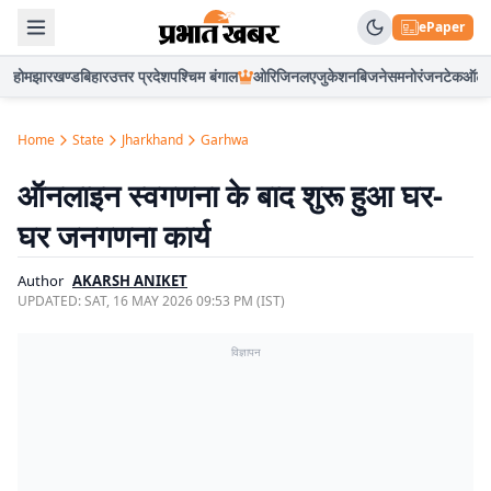
ePaper
होम
झारखण्ड
बिहार
उत्तर प्रदेश
पश्चिम बंगाल
ओरिजिनल
एजुकेशन
बिजनेस
मनोरंजन
टेक
ऑटो
Home
State
Jharkhand
Garhwa
ऑनलाइन स्वगणना के बाद शुरू हुआ घर-
घर जनगणना कार्य
Author
AKARSH ANIKET
UPDATED:
SAT, 16 MAY 2026 09:53 PM (IST)
विज्ञापन