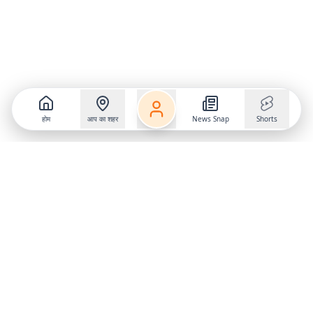
होम
आप का शहर
News Snap
Shorts
Follow us on
X
Download Mobile App