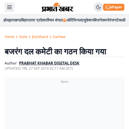
ePaper
होम
झारखण्ड
बिहार
उत्तर प्रदेश
पश्चिम बंगाल
ओरिजिनल
एजुकेशन
बिजनेस
मनोरंजन
टेक
ऑटो
Home
State
Jharkhand
Garhwa
बजरंग दल कमेटी का गठन किया गया
Author
PRABHAT KHABAR DIGITAL DESK
UPDATED:
FRI, 27 SEP 2019 02:17 AM (IST)
विज्ञापन