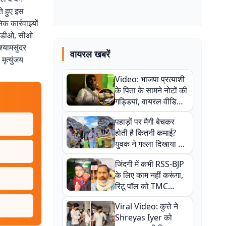
ते हुए इस
क कार्रवाइयों
बीडीओ, सीओ
श्यामसुंदर
वायरल खबरें
 मृत्युंजय
Video: भाजपा प्रत्याशी
के पिता के सामने नोटों की
गड्डियां, वायरल वीडियो
से राजनीति में उबाल,
पहाड़ों पर मैगी बेचकर
अजित महतो बोले- TMC
होती है कितनी कमाई?
की गंदी चाल
युवक ने गल्ला दिखाया तो
नौकरी वालों के खड़े हो गए
जिंदगी में कभी RSS-BJP
कान
के लिए काम नहीं करूंगा,
रिंटू पॉल को TMC
ऑफिस में ले जाकर पीटा,
Viral Video: कुत्ते ने
Video वायरल
Shreyas Iyer को