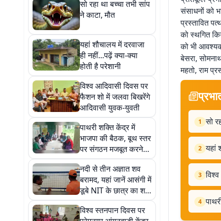
सो रहा था बच्चा तभी सांप
संसाधनों को भा
ने काटा, मौत
प्रस्तावित पत
को स्थगित क
यहां शौचालय में दरवाजा
को भी आवश्यक क
ही नहीं...पढ़ें क्या-क्या
बेसरा, सोमनाथ मु
होती है परेशानी
महतो, राम प्र
विश्व आदिवासी दिवस पर
प्रभा
फैशन शो में जलवा बिखरेंगे
आदिवासी युवक-युवती
सो रह
1
पाथरी शक्ति केंद्र में
भाजपा की बैठक, बूथ स्तर
यहां 
पर संगठन मजबूत करने
2
पर जोर
नदी से तीन अज्ञात शव
विश्व
3
बरामद, यहां जानें आसंगी में
डूबे NIT के छात्र का शव
मिला या नहीं
पाथरी
4
विश्व स्तनपान दिवस पर