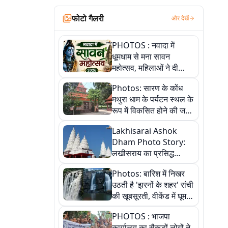
फोटो गैलरी
और देखें
PHOTOS : नवादा में
धूमधाम से मना सावन
महोत्सव, महिलाओं ने दी
सांस्कृतिक प्रस्तुतियां
Photos: सारण के कोंध
मथुरा धाम के पर्यटन स्थल के
रूप में विकसित होने की जगी
आस, 9 तस्वीरों में देखें पूरी
Lakhisarai Ashok
कहानी
Dham Photo Story:
लखीसराय का प्रसिद्ध
अशोक धाम—आस्था,
Photos: बारिश में निखर
श्रृंगार, अनुष्ठान और
उठती है 'झरनों के शहर' रांची
अलौकिक संध्या आरती के
की खूबसूरती, वीकेंड में घूम
विहंगम दृश्य
आएं ये 5 वादियां
PHOTOS : भाजपा
कार्यालय का सैकड़ों लोगों ने