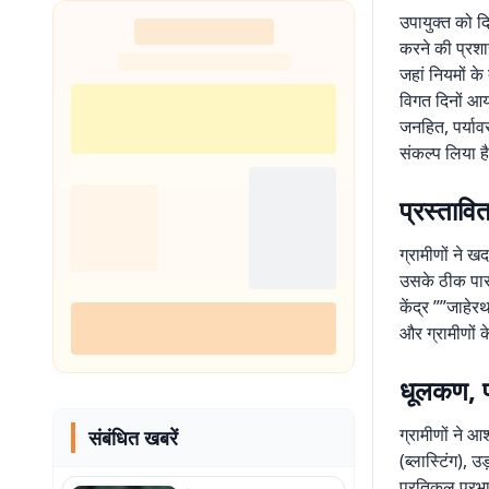
उपायुक्त को दि
करने की प्रशास
जहां नियमों के
विगत दिनों आय
जनहित, पर्यावर
संकल्प लिया है
प्रस्तावि
ग्रामीणों ने ख
उसके ठीक पास क
केंद्र ””जाहेर
और ग्रामीणों 
धूलकण, प्
ग्रामीणों ने आ
संबंधित खबरें
(ब्लास्टिंग), उ
प्रतिकूल प्रभा