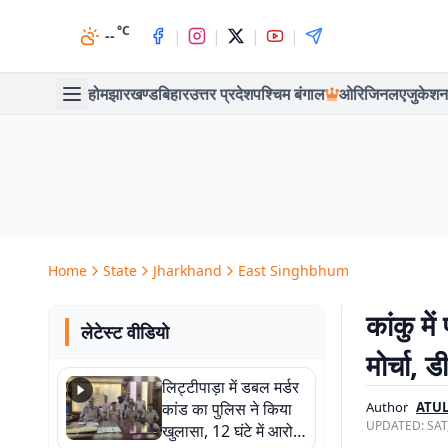
°C
|
|
|
|
--
होम
झारखण्ड
बिहार
उत्तर प्रदेश
पश्चिम बंगाल
ओरिजिनल
एजुकेशन
Home
State
Jharkhand
East Singhbhum
कांकु मे
लेटेस्ट वीडियो
मोर्चा, 
लिट्टीपाड़ा में डबल मर्डर
कांड का पुलिस ने किया
Author
ATUL
UPDATED:
SAT
खुलासा, 12 घंटे में आरोपी