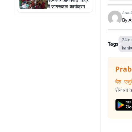
प्रेमनगर आंगनबाड़ी केंद्र
में जागरुकता कार्यक्रम
आयोजित
लेखक के 
By
A
24 di
Tags
kank
Prab
देश
,
एजु
रोजाना की