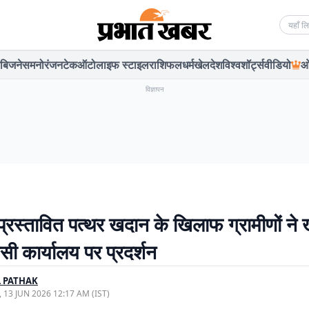
Searc
बिजनेस
मनोरंजन
टेक
ऑटो
लाइफ स्टाइल
राशिफल
धर्म
खेल
देश
विश्व
शॉर्ट्स
वीडियो
ओ
विज्ञापन
ं प्रस्तावित पत्थर खदान के खिलाफ ग्रामीणों ने
डीसी कार्यालय पर प्रदर्शन
 PATHAK
, 13 JUN 2026 12:17 AM (IST)