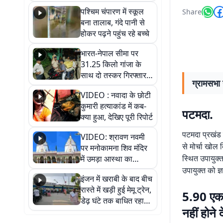
गिरफ्तार
पश्चिम चंपारण में स्कूल
Share
बना तालाब, गंदे पानी से
होकर पढ़ने पहुंच रहे बच्चे
भारत-नेपाल सीमा पर
31.25 किलो गांजा के
साथ दो तस्कर गिरफ्तार,
ग्रामसभा
नेपाली नंबर की बाइक
VIDEO : नवादा के छोटी
जब्त
कुमारी हत्याकांड में कब-
पटमदा.
क्या हुआ, देखिए पूरी रिपोर्ट
पटमदा प्रखंड क
VIDEO: श्रावण नवमी
से मोर्चा खोल द
पर मनोकामना शिव मंदिर
स्थित उपायुक्त
में उमड़ा आस्था का
सैलाब, हर-हर महादेव के
उपायुक्त को ज
इंजन में खराबी के बाद बीच
जयघोष से गूंजा परिसर
रास्ते में खड़ी हुई मेमू ट्रेन,
5.90 एकड
डेढ़ घंटे तक बाधित रहा
नहीं होने 
आवागमन