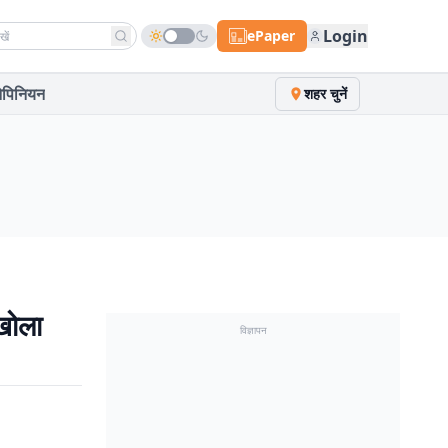
h news
Login
ePaper
पिनियन
शहर चुनें
 खोला
विज्ञापन