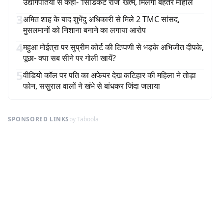
उद्योगपतियों से कहा- ‘सिंडिकेट राज’ खत्म, मिलेगा बेहतर माहौल
3
अमित शाह के बाद शुभेंदु अधिकारी से मिले 2 TMC सांसद,
मुसलमानों को निशाना बनाने का लगाया आरोप
4
महुआ मोईत्रा पर सुप्रीम कोर्ट की टिप्पणी से भड़के अभिजीत दीपके,
पूछा- क्या सब सीने पर गोली खायें?
5
वीडियो कॉल पर पति का अफेयर देख कटिहार की महिला ने तोड़ा
फोन, ससुराल वालों ने खंभे से बांधकर जिंदा जलाया
SPONSORED LINKS
by Taboola