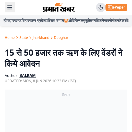
ePaper
होम
झारखण्ड
बिहार
उत्तर प्रदेश
पश्चिम बंगाल
ओरिजिनल
एजुकेशन
बिजनेस
मनोरंजन
टेक
ऑटो
Home
State
Jharkhand
Deoghar
15 से 50 हजार तक ऋण के लिए वेंडरों ने
किये आवेदन
Author
BALRAM
UPDATED:
MON, 8 JUN 2026 10:32 PM (IST)
विज्ञापन