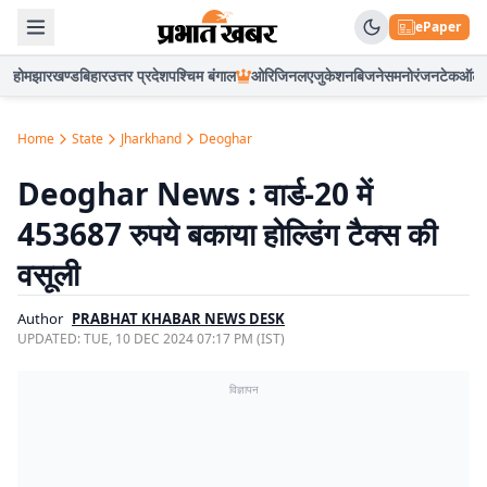
ePaper
होम
झारखण्ड
बिहार
उत्तर प्रदेश
पश्चिम बंगाल
ओरिजिनल
एजुकेशन
बिजनेस
मनोरंजन
टेक
ऑटो
Home
State
Jharkhand
Deoghar
Deoghar News : वार्ड-20 में
453687 रुपये बकाया होल्डिंग टैक्स की
वसूली
Author
PRABHAT KHABAR NEWS DESK
UPDATED:
TUE, 10 DEC 2024 07:17 PM (IST)
विज्ञापन