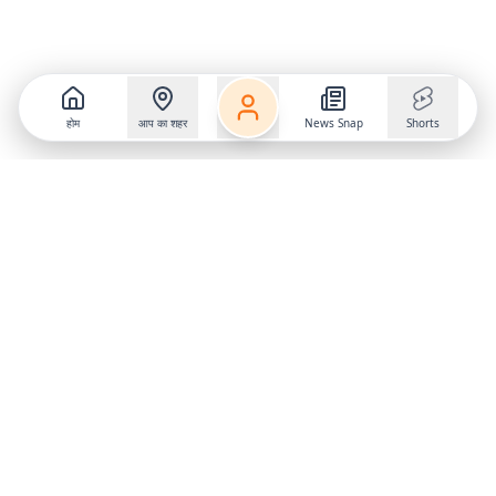
होम
आप का शहर
News Snap
Shorts
Follow us on
X
Download Mobile App
State
›
Jharkhand
›