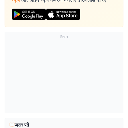
विज्ञापन
जरूर पढ़ें