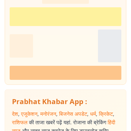
Prabhat Khabar App :
देश
,
एजुकेशन
,
मनोरंजन
,
बिजनेस अपडेट
,
धर्म
,
क्रिकेट
,
राशिफल
की ताजा खबरें पढ़ें यहां. रोजाना की ब्रेकिंग
हिंदी
न्यूज
और लाइव न्यूज कवरेज के लिए डाउनलोड करिए