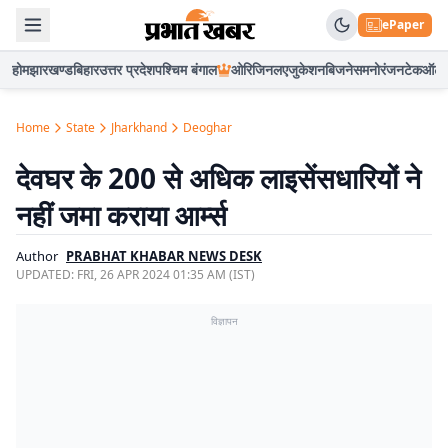
ePaper
होम
झारखण्ड
बिहार
उत्तर प्रदेश
पश्चिम बंगाल
ओरिजिनल
एजुकेशन
बिजनेस
मनोरंजन
टेक
ऑटो
Home
State
Jharkhand
Deoghar
देवघर के 200 से अधिक लाइसेंसधारियों ने
नहीं जमा कराया आर्म्स
Author
PRABHAT KHABAR NEWS DESK
UPDATED:
FRI, 26 APR 2024 01:35 AM (IST)
विज्ञापन