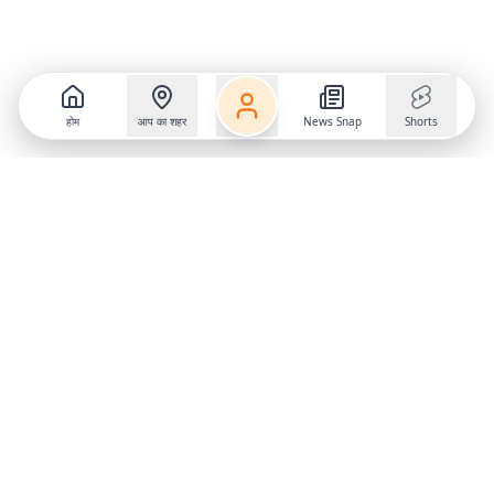
होम
आप का शहर
News Snap
Shorts
Follow us on
X
Download Mobile App
State
›
Jharkhand
›