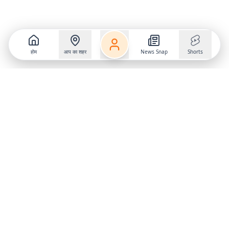
होम
आप का शहर
News Snap
Shorts
Follow us on
X
Download Mobile App
State
›
Jharkhand
›