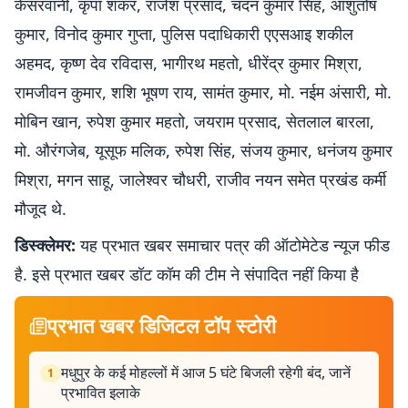
केसरवानी, कृपा शंकर, राजेश प्रसाद, चंदन कुमार सिंह, आशुतोष
कुमार, विनोद कुमार गुप्ता, पुलिस पदाधिकारी एएसआइ शकील
अहमद, कृष्ण देव रविदास, भागीरथ महतो, धीरेंद्र कुमार मिश्रा,
रामजीवन कुमार, शशि भूषण राय, सामंत कुमार, मो. नईम अंसारी, मो.
मोबिन खान, रुपेश कुमार महतो, जयराम प्रसाद, सेतलाल बारला,
मो. औरंगजेब, यूसूफ मलिक, रुपेश सिंह, संजय कुमार, धनंजय कुमार
मिश्रा, मगन साहू, जालेश्वर चौधरी, राजीव नयन समेत प्रखंड कर्मी
मौजूद थे.
डिस्क्लेमर:
यह प्रभात खबर समाचार पत्र की ऑटोमेटेड न्यूज फीड
है. इसे प्रभात खबर डॉट कॉम की टीम ने संपादित नहीं किया है
प्रभात खबर डिजिटल टॉप स्टोरी
मधुपुर के कई मोहल्लों में आज 5 घंटे बिजली रहेगी बंद, जानें
1
प्रभावित इलाके