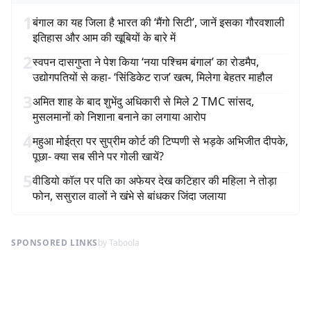
1
बंगाल का यह जिला है भारत की ‘मैंगो सिटी’, जानें इसका गौरवशाली
इतिहास और आम की खूबियों के बारे में
2
स्वपन दासगुप्ता ने पेश किया ‘नया पश्चिम बंगाल’ का रोडमैप,
उद्योगपतियों से कहा- ‘सिंडिकेट राज’ खत्म, मिलेगा बेहतर माहौल
3
अमित शाह के बाद शुभेंदु अधिकारी से मिले 2 TMC सांसद,
मुसलमानों को निशाना बनाने का लगाया आरोप
4
महुआ मोईत्रा पर सुप्रीम कोर्ट की टिप्पणी से भड़के अभिजीत दीपके,
पूछा- क्या सब सीने पर गोली खायें?
5
वीडियो कॉल पर पति का अफेयर देख कटिहार की महिला ने तोड़ा
फोन, ससुराल वालों ने खंभे से बांधकर जिंदा जलाया
SPONSORED LINKS
by Taboola