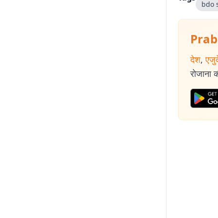
bdo 
Prab
देश
,
एजु
रोजाना की