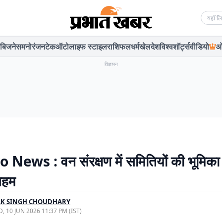
Searc
बिजनेस
मनोरंजन
टेक
ऑटो
लाइफ स्टाइल
राशिफल
धर्म
खेल
देश
विश्व
शॉर्ट्स
वीडियो
ओ
विज्ञापन
News : वन संरक्षण में समितियों की भूमिका
अहम
AK SINGH CHOUDHARY
, 10 JUN 2026 11:37 PM (IST)