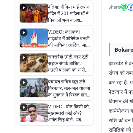
जैसमीन लंबोरिया का बड़ा
बेतिया: नीमिया माई स्थान
Share
बयान
मंदिर में 201 महिलाओं ने
निकाली भव्य कलश
शोभायात्रा, शिवलिंग
VIDEO: कलकत्ता
प्राण-प्रतिष्ठा महोत्सव
हाईकोर्ट में अभिषेक बनर्जी
शुरू
की याचिका खारिज, जानें
Bokaro N
क्या है पूरा मामला
सनसरैया छोटी नहर टूटी,
झारखंड में 
सड़क संपर्क बाधित,
मछली पालकों को भारी
संघर्ष को कम
नुकसान
पंचायत सचिव घूस लेते
कर रहा है. य
गिरफ्तार, नल-जल योजना
पेटरवार में 
के भुगतान में रिश्वत मांगना
विपणन की गति
पड़ा भारी
VIDEO : वोट किसी को,
कार्ययोजना 
मुख्यमंत्री कोई और?
अनंत सिंह बोले- अब
राशि को वन व
जनता हर चुनाव में देगी
समितियों को
जवाब