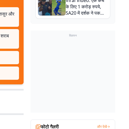
Viral Video: एक कैच
बाल-बाल बचे
के लिए 1 करोड़ रुपये,
SA20 में दर्शक ने पकड़ा
स-ससुर और
एक हाथ से गजब का कैच
 शराब
विज्ञापन
फोटो गैलरी
और देखें