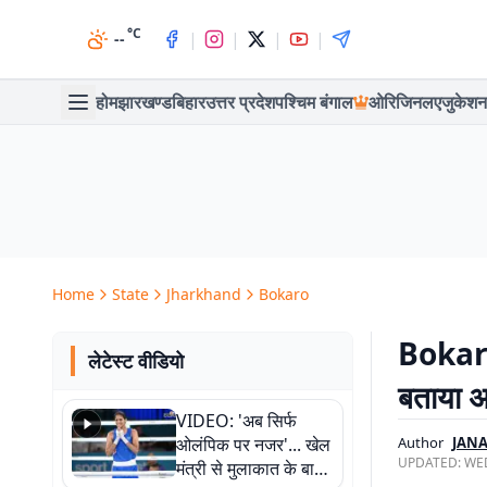
°C
|
|
|
|
--
होम
झारखण्ड
बिहार
उत्तर प्रदेश
पश्चिम बंगाल
ओरिजिनल
एजुकेशन
Home
State
Jharkhand
Bokaro
Bokaro 
लेटेस्ट वीडियो
बताया 
VIDEO: 'अब सिर्फ
ओलंपिक पर नजर'... खेल
Author
JAN
UPDATED:
WED
मंत्री से मुलाकात के बाद