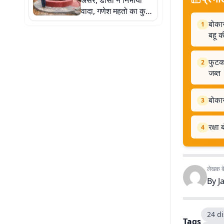
असर, डीसी ने निभाया
वादा, गणेश महतो का कुआं
बनकर तैयार
बोकार
1
बहू क
फुटक
2
जब्त
बोकार
3
रक्षा
4
लेखक के 
By
J
24 di
Tags