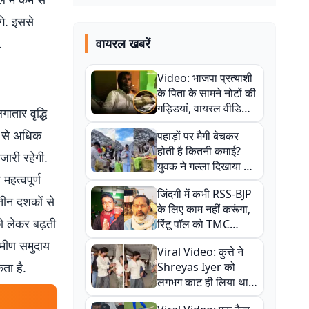
गे. इससे
.
वायरल खबरें
Video: भाजपा प्रत्याशी
के पिता के सामने नोटों की
गड्डियां, वायरल वीडियो
ातार वृद्धि
से राजनीति में उबाल,
र से अधिक
पहाड़ों पर मैगी बेचकर
अजित महतो बोले- TMC
होती है कितनी कमाई?
की गंदी चाल
ि जारी रहेगी.
युवक ने गल्ला दिखाया तो
महत्वपूर्ण
नौकरी वालों के खड़े हो गए
जिंदगी में कभी RSS-BJP
कान
तीन दशकों से
के लिए काम नहीं करूंगा,
को लेकर बढ़ती
रिंटू पॉल को TMC
ऑफिस में ले जाकर पीटा,
ामीण समुदाय
Viral Video: कुत्ते ने
Video वायरल
ता है.
Shreyas Iyer को
लगभग काट ही लिया था,
न्यूजीलैंड सीरीज से पहले