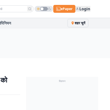
h news
Login
ePaper
पिनियन
शहर चुनें
 को
विज्ञापन