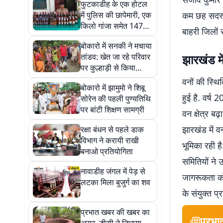
फुटकाडीह के एक होटल
में पुलिस की छापेमारी, एक
कम छह सदस्य 
किलो गांजा समेत 147
बाहरी जिलों 
बोतल अवैध शराब जब्त
बोकारो में सनकी ने मचाया
तांडव: खेत जा रहे परिवार
झारखंड में 
पर कुल्हाड़ी से किया
हमला, सास-ससुर और बहू
वनों की स्थित
बोकारो में झामुमो ने शिबू
की मौत
हुई है. वर्ष
सोरेन की पहली पुण्यतिथि
पर बांटी शिक्षण सामग्री
वन क्षेत्र बढ़
झारखंड में व
रक्षा बंधन से पहले डाक
विभाग ने करायी राखी
भूमिका रही ह
बनाओ प्रतियोगिता
समितियों ने 
नावाडीह जंगल में पेड़ से
जागरूकता को 
लटका मिला बुजुर्ग का शव
के संयुक्त प
प्रभात खबर की खबर का
प्रभा