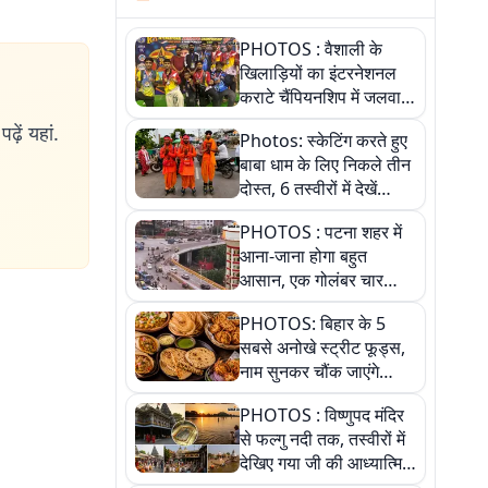
PHOTOS : वैशाली के
खिलाड़ियों का इंटरनेशनल
कराटे चैंपियनशिप में जलवा,
जीते 9 पदक, पांच तस्वीर से
ढ़ें यहां.
Photos: स्केटिंग करते हुए
देखिए पूरा खेल
बाबा धाम के लिए निकले तीन
दोस्त, 6 तस्वीरों में देखें
आस्था और जुनून की कहानी
PHOTOS : पटना शहर में
आना-जाना होगा बहुत
आसान, एक गोलंबर चार
फ्लाईओवर को जोड़ेगा
PHOTOS: बिहार के 5
सबसे अनोखे स्ट्रीट फूड्स,
नाम सुनकर चौंक जाएंगे
लेकिन स्वाद ऐसा कि बार-बार
PHOTOS : विष्णुपद मंदिर
खाने का करेगा मन
से फल्गु नदी तक, तस्वीरों में
देखिए गया जी की आध्यात्मिक
पहचान