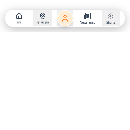
होम
आप का शहर
News Snap
Shorts
Follow us on
X
Download Mobile App
State
›
Jharkhand
›
Hindi News
Gumla News