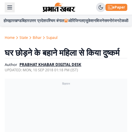
ePaper
होम
झारखण्ड
बिहार
उत्तर प्रदेश
पश्चिम बंगाल
ओरिजिनल
एजुकेशन
बिजनेस
मनोरंजन
टेक
ऑटो
Home
State
Bihar
Supaul
घर छोड़ने के बहाने महिला से किया दुष्कर्म
Author
PRABHAT KHABAR DIGITAL DESK
UPDATED:
MON, 10 SEP 2018 01:18 PM (IST)
विज्ञापन