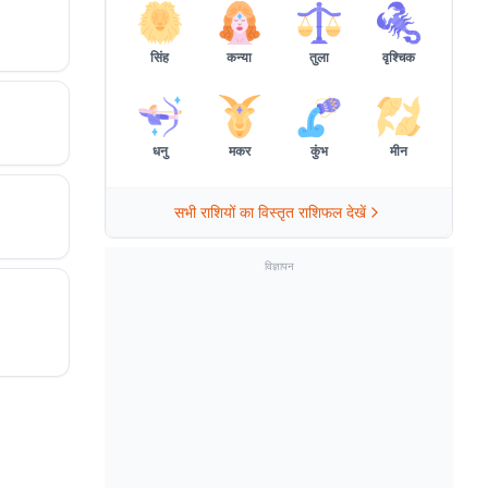
सिंह
कन्या
तुला
वृश्चिक
धनु
मकर
कुंभ
मीन
सभी राशियों का विस्तृत राशिफल देखें
विज्ञापन