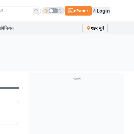
h news
Login
ePaper
पिनियन
शहर चुनें
विज्ञापन