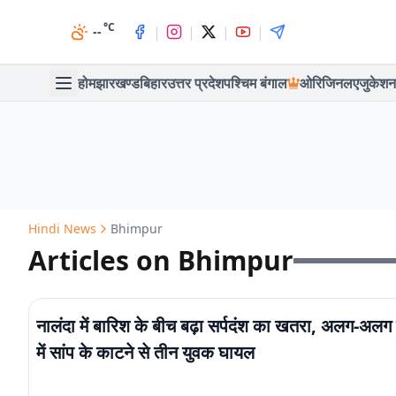
°C
|
|
|
|
--
होम
झारखण्ड
बिहार
उत्तर प्रदेश
पश्चिम बंगाल
ओरिजिनल
एजुकेशन
Hindi News
Bhimpur
Articles on Bhimpur
नालंदा में बारिश के बीच बढ़ा सर्पदंश का खतरा, अलग-अलग ग
में सांप के काटने से तीन युवक घायल