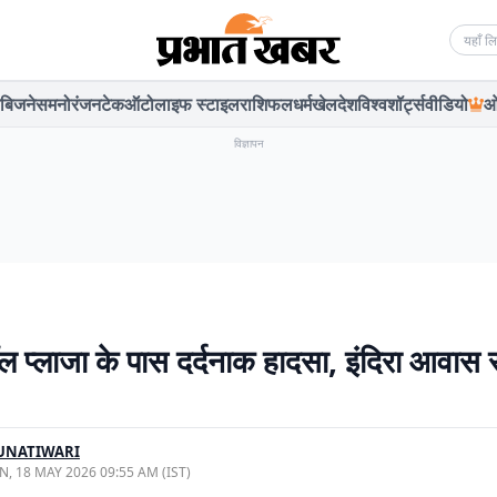
Searc
बिजनेस
मनोरंजन
टेक
ऑटो
लाइफ स्टाइल
राशिफल
धर्म
खेल
देश
विश्व
शॉर्ट्स
वीडियो
ओ
विज्ञापन
ॉल प्लाजा के पास दर्दनाक हादसा, इंदिरा आवा
UNATIWARI
, 18 MAY 2026 09:55 AM (IST)