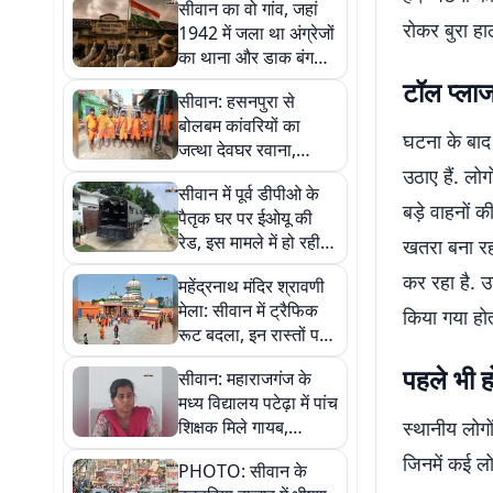
सीवान का वो गांव, जहां
रोकर बुरा हा
1942 में जला था अंग्रेजों
का थाना और डाक बंगले
पर फहराया गया था तिरंगा
टॉल प्लाज
सीवान: हसनपुरा से
बोलबम कांवरियों का
घटना के बाद 
जत्था देवघर रवाना,
जयकारों से गूंजा
उठाए हैं. लो
सीवान में पूर्व डीपीओ के
महेन्द्रनाथ मंदिर परिसर
बड़े वाहनों 
पैतृक घर पर ईओयू की
रेड, इस मामले में हो रही
खतरा बना रह
कार्रवाई, जानिए पूरा
कर रहा है. 
महेंद्रनाथ मंदिर श्रावणी
मामला
मेला: सीवान में ट्रैफिक
किया गया हो
रूट बदला, इन रास्तों पर
बड़े वाहनों के प्रवेश पर
पहले भी ह
सीवान: महाराजगंज के
रोक
मध्य विद्यालय पटेढ़ा में पांच
शिक्षक मिले गायब,
स्थानीय लोगो
एसडीओ ने रोका वेतन और
जिनमें कई लो
PHOTO: सीवान के
मांगा जवाब