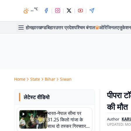
°C
|
|
|
|
--
होम
झारखण्ड
बिहार
उत्तर प्रदेश
पश्चिम बंगाल
ओरिजिनल
एजुकेशन
Home
State
Bihar
Siwan
पीपरा ट
लेटेस्ट वीडियो
की मौत
भारत-नेपाल सीमा पर
31.25 किलो गांजा के
Author
KAR
UPDATED:
MON
साथ दो तस्कर गिरफ्तार,