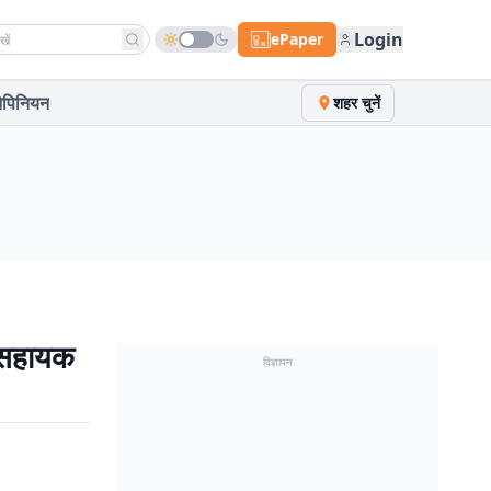
h news
Login
ePaper
पिनियन
शहर चुनें
स सहायक
विज्ञापन