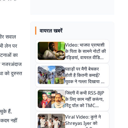
वायरल खबरें
ंभीर सवाल
Video: भाजपा प्रत्याशी
सभी लेन पर
के पिता के सामने नोटों की
्घटनाओं का
गड्डियां, वायरल वीडियो
को नजरअंदाज
से राजनीति में उबाल,
पहाड़ों पर मैगी बेचकर
अजित महतो बोले- TMC
ा को दुरुस्त
होती है कितनी कमाई?
की गंदी चाल
युवक ने गल्ला दिखाया तो
नौकरी वालों के खड़े हो गए
जिंदगी में कभी RSS-BJP
कान
के लिए काम नहीं करूंगा,
रिंटू पॉल को TMC
के हैं,
ऑफिस में ले जाकर पीटा,
Viral Video: कुत्ते ने
Video वायरल
 कदम नहीं
Shreyas Iyer को