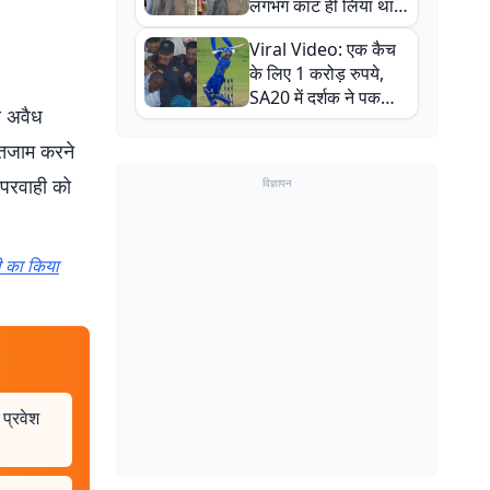
लगभग काट ही लिया था,
न्यूजीलैंड सीरीज से पहले
Viral Video: एक कैच
बाल-बाल बचे
के लिए 1 करोड़ रुपये,
SA20 में दर्शक ने पकड़ा
स अवैध
एक हाथ से गजब का कैच
इंतजाम करने
ापरवाही को
विज्ञापन
ी का किया
 प्रवेश