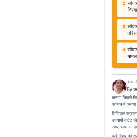
सीवान
2
तिरंग
सीवान
3
परिस
सीवान
4
मामल
लेखक के 
By
क
करुणा तिवारी पिछल
वर्तमान में करुण
डिजिटल पत्रकारि
उपयोगी कंटेंट ल
स्पष्ट भाषा का उप
इन्हें बिहार की 