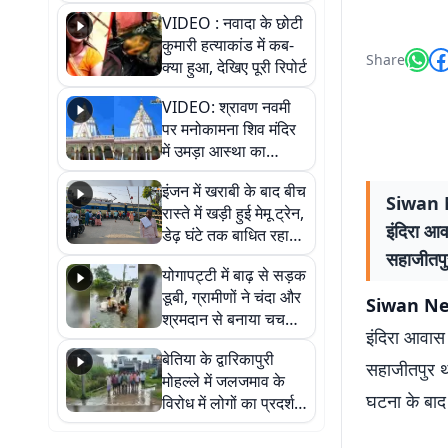
नेपाली नंबर की बाइक
VIDEO : नवादा के छोटी
जब्त
कुमारी हत्याकांड में कब-
Share
क्या हुआ, देखिए पूरी रिपोर्ट
VIDEO: श्रावण नवमी
पर मनोकामना शिव मंदिर
में उमड़ा आस्था का
सैलाब, हर-हर महादेव के
इंजन में खराबी के बाद बीच
जयघोष से गूंजा परिसर
Siwan New
रास्ते में खड़ी हुई मेमू ट्रेन,
इंदिरा आ
डेढ़ घंटे तक बाधित रहा
आवागमन
सहाजीतपुर
योगापट्टी में बाढ़ से सड़क
डूबी, ग्रामीणों ने चंदा और
Siwan N
श्रमदान से बनाया चचरी
इंदिरा आवास
पुल
बेतिया के द्वारिकापुरी
सहाजीतपुर था
मोहल्ले में जलजमाव के
घटना के बाद
विरोध में लोगों का प्रदर्शन,
स्थायी समाधान की मांग