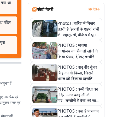
ा गया था
फोटो गैलरी
और देखें
ाथ मंदिर
Photos: बारिश में निखर
उठती है 'झरनों के शहर' रांची
की खूबसूरती, वीकेंड में घूम
आएं ये 5 वादियां
पूरा
PHOTOS : भाजपा
कार्यालय का सैकड़ों लोगों ने
किया घेराव, देखिए तस्वीरें
PHOTOS : बाबू वीर कुंवर
सिंह का वो किला, जिसने
भारत को दिखाया क्रांति का
अनुभव हैं.
रास्ता: तस्वीरों में देखिए
PHOTOS : कभी शिक्षा का
मंदिर, आज बदहाली की
हुए आकर्षक एवं
मार...तस्वीरों में देखें 93 साल
 अनुरूप सरल एवं
पुराने इस हाई स्कूल की
PHOTOS : क्या है फरक्का
हकीकत
री योजनाओं,
जल संधि? 5 तस्वीरों में