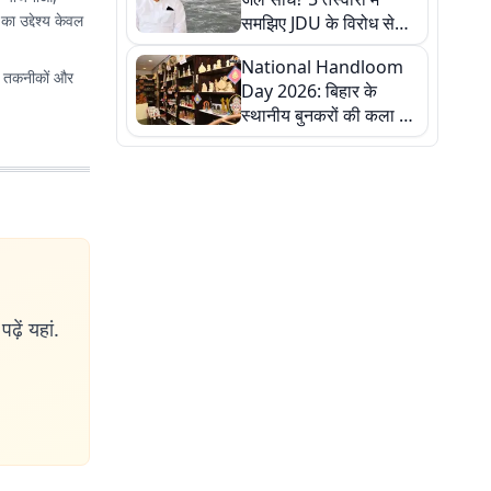
ा उद्देश्य केवल
समझिए JDU के विरोध से
लेकर बिहार पर असर तक
National Handloom
पूरी कहानी
ई तकनीकों और
Day 2026: बिहार के
स्थानीय बुनकरों की कला को
सलाम, तस्वीरों में देखें
हस्तकरघा की समृद्ध परंपरा
ढ़ें यहां.