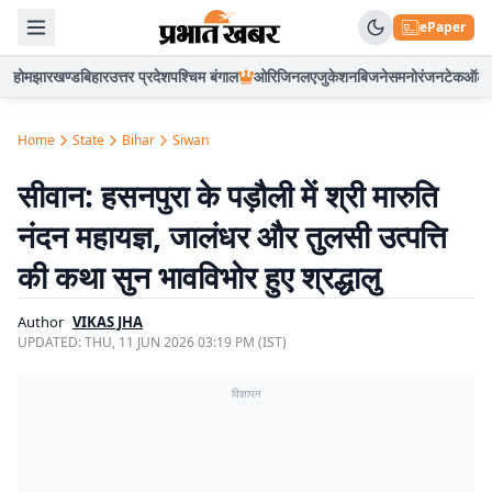
ePaper
होम
झारखण्ड
बिहार
उत्तर प्रदेश
पश्चिम बंगाल
ओरिजिनल
एजुकेशन
बिजनेस
मनोरंजन
टेक
ऑटो
Home
State
Bihar
Siwan
सीवान: हसनपुरा के पड़ौली में श्री मारुति
नंदन महायज्ञ, जालंधर और तुलसी उत्पत्ति
की कथा सुन भावविभोर हुए श्रद्धालु
Author
VIKAS JHA
UPDATED:
THU, 11 JUN 2026 03:19 PM (IST)
विज्ञापन