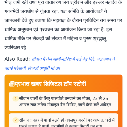
भीड़ जमी रही तथा पूरा वातावरण जय श्रीराम और हर-हर महादेव के
गगनभेदी जयघोष से गूंजता रहा. यज्ञ समिति के आयोजकों ने
जानकारी देते हुए बताया कि महायज्ञ के दौरान प्रतिदिन तय समय पर
धार्मिक अनुष्ठान एवं प्रवचन का आयोजन किया जा रहा है. इस
धार्मिक मौके पर सैकड़ों की संख्या में महिला व पुरुष श्रद्धालु
उपस्थित रहे.
Also Read:
सीवान में तेज आंधी-बारिश में कई पेड़ गिरे, जलजमाव ने
बढ़ाई परेशानी, बिजली आपूर्ति भी ठप
प्रभात खबर डिजिटल टॉप स्टोरी
सीवान वालों के लिए पासपोर्ट बनवाने का मौका, 23 से 25
1
अगस्त तक लगेगा मोबाइल वैन शिविर, जानें कैसे करें आवेदन
सीवान : नहर में पानी बढ़ते ही नवलपुर बस्ती पर आफत, घरों में
2
घुसने लगता है पानी, ग्रामीणों ने बनाया मिट्टी का बांध