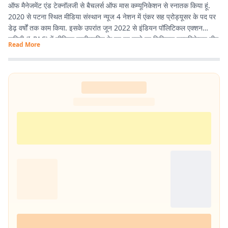
ऑफ मैनेजमेंट एंड टेक्नॉलजी से बैचलर्स ऑफ मास कम्यूनिकेशन से स्नातक किया हूं.
2020 से पटना स्थित मीडिया संस्थान न्यूज 4 नेशन में एंकर सह प्रोड्यूसर के पद पर
डेढ़ वर्षों तक काम किया. इसके उपरांत जून 2022 से इंडियन पॉलिटिकल एक्शन
कमिटी (I-PAC) में सीनियर एग्जीक्यूटिव के पद पर रहते हुए डिजिटल कम्यूनिकेशन टीम
Read More
में कार्य करने का मौका मिला. वर्तमान में प्रभात खबर में कंटेंट राइटर के पद पर हूं इसके
माध्यम से नागरिकों के पास तथ्यात्मक और सही सूचनाएँ, खबर और अपडेट देने का कार्य
कर रहा हूं.