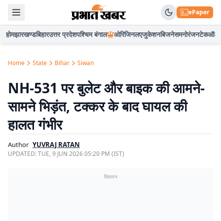
ePaper
होम
झारखण्ड
बिहार
उत्तर प्रदेश
पश्चिम बंगाल
ओरिजिनल
एजुकेशन
बिजनेस
मनोरंजन
टेक
ऑटो
Home
State
Bihar
Siwan
NH-531 पर बुलेट और बाइक की आमने-
सामने भिड़ंत, टक्कर के बाद घायल की
हालत गंभीर
Author
YUVRAJ RATAN
UPDATED:
TUE, 9 JUN 2026 05:20 PM (IST)
विज्ञापन