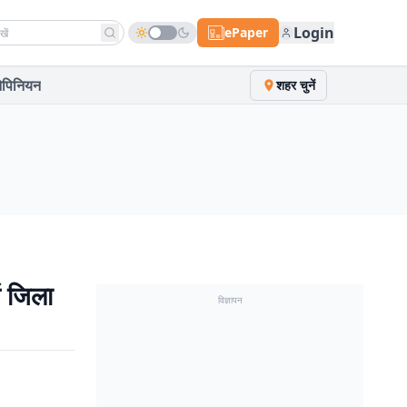
h news
Login
ePaper
पिनियन
शहर चुनें
ें जिला
विज्ञापन