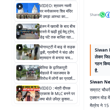
दमन में ट्रॉली बैग से मिला
VIDEO: श्रावण नवमी
सड़ा-गला शव
पर मनोकामना शिव मंदिर
Share
में उमड़ा आस्था का
सैलाब, हर-हर महादेव के
इंजन में खराबी के बाद बीच
जयघोष से गूंजा परिसर
रास्ते में खड़ी हुई मेमू ट्रेन,
डेढ़ घंटे तक बाधित रहा
आवागमन
योगापट्टी में बाढ़ से सड़क
Siwan Ne
डूबी, ग्रामीणों ने चंदा और
लेकर जिला
श्रमदान से बनाया चचरी
पुल
गठन किया 
बेतिया के द्वारिकापुरी
है.
मोहल्ले में जलजमाव के
विरोध में लोगों का प्रदर्शन,
Siwan News
स्थायी समाधान की मांग
VIDEO : मंत्री दीपक
सम्राट चौधरी
प्रकाश के MLC बनने पर
एक्शन मोड म
क्या बोले उपेंद्र कुशवाहा,
सुनिए
मैत्रेय ने 