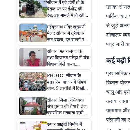
सीवान में पूर्व डीपीओ के
उसका संधारण,
पैतृक घर पर ईओयू की
रेड, इस मामले में हो रही
पार्किंग, य
कार्रवाई, जानिए पूरा
से जुड़े अल
महेंद्रनाथ मंदिर श्रावणी
मामला
मेला: सीवान में ट्रैफिक
शौचालय व्यवस
रूट बदला, इन रास्तों पर
पत्र जारी कर
बड़े वाहनों के प्रवेश पर
सीवान: महाराजगंज के
रोक
मध्य विद्यालय पटेढ़ा में पांच
कई बड़ी 
शिक्षक मिले गायब,
एसडीओ ने रोका वेतन और
प्रशासनिक सू
PHOTO: सीवान के
मांगा जवाब
बड़हरिया बाजार में भीषण
विकास योजना
जाम, 5 तस्वीरों में दिखी
चालू और पूर्
अव्यवस्था
सीवान जिला अधिवक्ता
कराया जाना प
संघ चुनाव की तैयारी तेज,
यातायात और 
प्रारंभिक मतदाता सूची
जारी
परेशानी का स
अपार आईडी निर्माण में