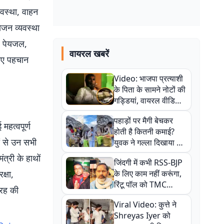
यवस्था, वाहन
ोजन व्यवस्था
, पेयजल,
वायरल खबरें
लिए पहचान
Video: भाजपा प्रत्याशी
के पिता के सामने नोटों की
गड्डियां, वायरल वीडियो
से राजनीति में उबाल,
पहाड़ों पर मैगी बेचकर
अजित महतो बोले- TMC
महत्वपूर्ण
होती है कितनी कमाई?
की गंदी चाल
ं से उन सभी
युवक ने गल्ला दिखाया तो
नौकरी वालों के खड़े हो गए
त्री के हाथों
जिंदगी में कभी RSS-BJP
कान
क्षा,
के लिए काम नहीं करूंगा,
रिंटू पॉल को TMC
तरह की
ऑफिस में ले जाकर पीटा,
Viral Video: कुत्ते ने
Video वायरल
Shreyas Iyer को