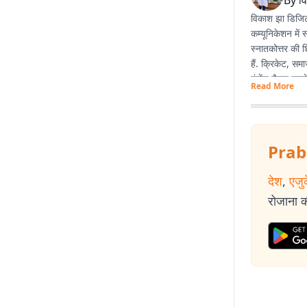
By
व
विकाश झा डिजिटल 
कम्यूनिकेशन में 
स्नातकोत्तर की श
हैं. क्रिकेट, स
कंटेंट तैयार करने 
Read More
Prab
देश
,
एजु
रोजाना की