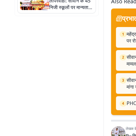
लापरवाही: सीवान के 45
Also Rea
निजी स्कूलों पर मान्यता
खत्म होने का खतरा
प्रभा
महेंद
1
पर र
सीवान
2
मामल
सीवान
3
मांगा
PHOTO
4
लेखक के 