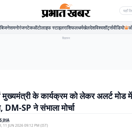
Searc
बिजनेस
मनोरंजन
टेक
ऑटो
लाइफ स्टाइल
राशिफल
धर्म
खेल
देश
विश्व
शॉर्ट्स
वीडियो
ओ
विज्ञापन
ं मुख्यमंत्री के कार्यक्रम को लेकर अलर्ट मोड म
, DM-SP ने संभाला मोर्चा
S JHA
, 11 JUN 2026 09:12 PM (IST)