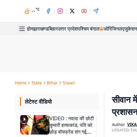
°C
|
|
|
|
--
होम
झारखण्ड
बिहार
उत्तर प्रदेश
पश्चिम बंगाल
ओरिजिनल
एजुकेशन
Home
State
Bihar
Siwan
सीवान मे
लेटेस्ट वीडियो
प्रशासन
VIDEO : नवादा की छोटी
कुमारी हत्याकांड, पति को
Author
VIKA
UPDATED:
THU
छोड़ बॉयफ्रेंड संग गई,