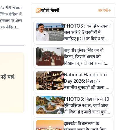
िवर्सिटी से मास
फोटो गैलरी
और देखें
रॉनिक मीडिया में
ज्ञता के क्षेत्र
PHOTOS : क्या है फरक्का
ठक-केंद्रित
जल संधि? 5 तस्वीरों में
समझिए JDU के विरोध से
लेकर बिहार पर असर तक
बाबू वीर कुंवर सिंह का वो
पूरी कहानी
किला, जिसने भारत को
दिखाया क्रांति का रास्ता:
तस्वीरों में देखिए
National Handloom
ढ़ें यहां.
Day 2026: बिहार के
स्थानीय बुनकरों की कला को
सलाम, तस्वीरों में देखें
PHOTOS: बिहार के ये 10
हस्तकरघा की समृद्ध परंपरा
ऐतिहासिक स्थल, जहां आज
भी जिंदा है हजारों साल पुराना
इतिहास, एक बार जरूर घूमिए
झारखंड विधानसभा के
मॉनसून सत्र के पहले दिन