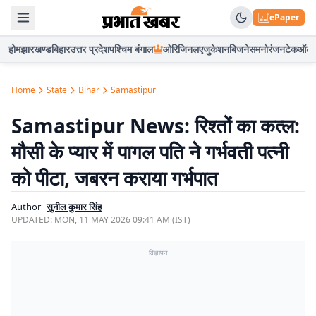
ePaper
होम
झारखण्ड
बिहार
उत्तर प्रदेश
पश्चिम बंगाल
ओरिजिनल
एजुकेशन
बिजनेस
मनोरंजन
टेक
ऑटो
Home
State
Bihar
Samastipur
Samastipur News: रिश्तों का कत्ल:
मौसी के प्यार में पागल पति ने गर्भवती पत्नी
को पीटा, जबरन कराया गर्भपात
Author
सुनील कुमार सिंह
UPDATED:
MON, 11 MAY 2026 09:41 AM (IST)
विज्ञापन