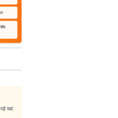
ार
िशेष
ढ़ें यहां.