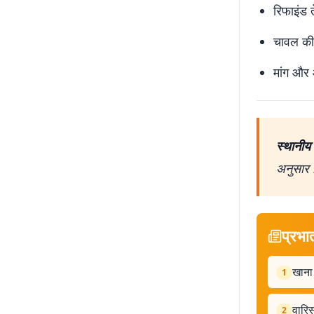
रिफाइंड 
चावल की 
मांग और 
स्थानीय 
अनुसार द
प्रभा
खाना 
1
वारिस
2