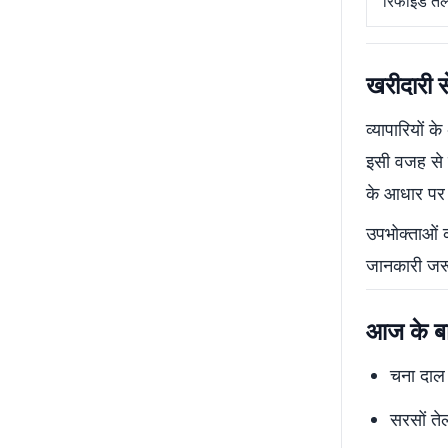
रिफाइंड ते
खरीदारी स
व्यापारियों 
इसी वजह से क
के आधार पर भ
उपभोक्ताओं क
जानकारी जरू
आज के बाज
चना दाल 
सरसों ते