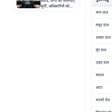
संवाद, लोगों की समस्याएं
सुनीं, अधिकारियों को
समयबद्ध समाधान का
चना दाल
निर्देश
मसूर दाल
अरहर दाल
मूंग दाल
उड़द दाल
चावल
आटा
सरसों तेल