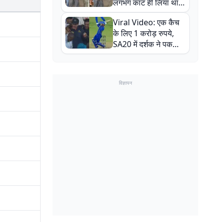
लगभग काट ही लिया था,
न्यूजीलैंड सीरीज से पहले
Viral Video: एक कैच
बाल-बाल बचे
के लिए 1 करोड़ रुपये,
SA20 में दर्शक ने पकड़ा
एक हाथ से गजब का कैच
विज्ञापन