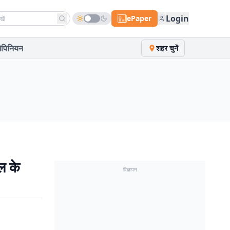
h news
Login
ePaper
पिनियन
शहर चुनें
 के
विज्ञापन