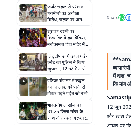
कहा नहीं थी उम्मीद, बेटा
जर्जर सड़क से परेशान
था तो किसी को बोलने की
ग्रामीणों का अनोखा
नहीं थी हिम्मत
Share
विरोध, सड़क पर धान
रोपकर और खाद डालकर
श्रावण दशमी पर
जताया आक्रोश
शिवभक्ति में डूबा बेतिया,
मनोकामना शिव मंदिर में
हुआ भव्य श्रृंगार
लिट्टीपाड़ा में डबल मर्डर
**Samas
कांड का पुलिस ने किया
व्यापारिय
खुलासा, 12 घंटे में आरोपी
गिरफ्तार
में दाल, 
पश्चिम चंपारण में स्कूल
कि मांग औ
बना तालाब, गंदे पानी से
होकर पढ़ने पहुंच रहे बच्चे
Samastip
भारत-नेपाल सीमा पर
12 जून 2026
31.25 किलो गांजा के
और खाद्य तेल
साथ दो तस्कर गिरफ्तार,
नेपाली नंबर की बाइक
आधार पर दिनभ
जब्त