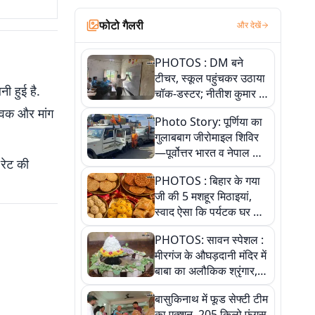
फोटो गैलरी
और देखें
PHOTOS : DM बने
टीचर, स्कूल पहुंचकर उठाया
ी हुई है.
चॉक-डस्टर; नीतीश कुमार के
इस चहेते अधिकारी को
 आवक और मांग
Photo Story: पूर्णिया का
जानिए
गुलाबबाग जीरोमाइल शिविर
—पूर्वोत्तर भारत व नेपाल के
 रेट की
कांवरियों का प्रमुख सेवा धाम
PHOTOS : बिहार के गया
जी की 5 मशहूर मिठाइयां,
स्वाद ऐसा कि पर्यटक घर ले
जाना नहीं भूलते, तस्वीरों में
PHOTOS: सावन स्पेशल :
देखें
मीरगंज के औघड़दानी मंदिर में
बाबा का अलौकिक श्रृंगार,
तस्वीरों में देखें महादेव के कई
बासुकिनाथ में फूड सेफ्टी टीम
मनमोहक स्वरूप
का एक्शन, 205 किलो फंगस