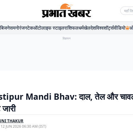
Searc
बिजनेस
मनोरंजन
टेक
ऑटो
लाइफ स्टाइल
राशिफल
धर्म
खेल
देश
विश्व
शॉर्ट्स
वीडियो
ओ
विज्ञापन
ipur Mandi Bhav: दाल, तेल और चावल
ट जारी
UNI THAKUR
, 12 JUN 2026 06:30 AM (IST)