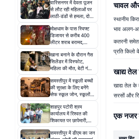
वारिसनगर में देवता पूजन
चावल और
से लौट रही महिलाओं पर
लाठी-डंडों से हमला, दो
स्थानीय किरा
युवतियां गंभीर
मोक्षधाम के पास स्विफ्ट
भाव अलग-अल
डिजायर से करीब 400
कतरनी समेत 
लीटर शराब बरामद,
चालक समेत दो फरार
प्रति किलो क
खाना बनाने के दौरान गैस
सिलेंडर में विस्फोट,
महिला की मौत, बेटी गंभीर
खाद्य तेल
रूप से झुलसी
समस्तीपुर में स्कूली बच्चों
खाद्य तेल के
की सुरक्षा के लिए बनेंगे
सेफ स्कूल जोन, स्कूलों के
सरसों और रिफा
पास होंगे विशेष इंतजाम
शाहपुर पटोरी श्रम
कार्यालय में रिश्वत की
एक नजर म
शिकायत पर छापेमारी,
डाटा ऑपरेटर समेत चार
समस्तीपुर में डीएम का जन
गिरफ्तार
मुख्य बिंदु