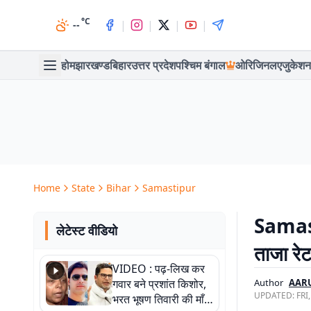
°C
|
|
|
|
--
होम
झारखण्ड
बिहार
उत्तर प्रदेश
पश्चिम बंगाल
ओरिजिनल
एजुकेशन
Home
State
Bihar
Samastipur
Samast
लेटेस्ट वीडियो
ताजा रे
VIDEO : पढ़-लिख कर
गवार बने प्रशांत किशोर,
Author
AAR
UPDATED:
FRI
भरत भूषण तिवारी की माँ ने