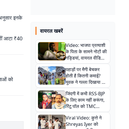
 अनुसार इनके
वायरल खबरें
हीं आटा ₹40
Video: भाजपा प्रत्याशी
के पिता के सामने नोटों की
गड्डियां, वायरल वीडियो
से राजनीति में उबाल,
पहाड़ों पर मैगी बेचकर
अजित महतो बोले- TMC
होती है कितनी कमाई?
की गंदी चाल
ताओं को
युवक ने गल्ला दिखाया तो
नौकरी वालों के खड़े हो गए
जिंदगी में कभी RSS-BJP
कान
के लिए काम नहीं करूंगा,
रिंटू पॉल को TMC
ऑफिस में ले जाकर पीटा,
Viral Video: कुत्ते ने
Video वायरल
Shreyas Iyer को