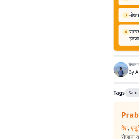
मोक्
3
समस्त
4
इंतज
लेखक के 
By
A
Tags
Sama
Prab
देश
,
एजु
रोजाना की